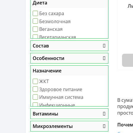
Диета
Л
Без сахара
Безмолочная
Веганская
Вегетарианская
Высокобелковая
Состав
Особенности
Назначение
ЖКТ
Здоровое питание
Иммунная система
В сума
Инфекционные
продук
заболевания
прост
Витамины
Общее укрепление
Почем
Микроэлементы
организма