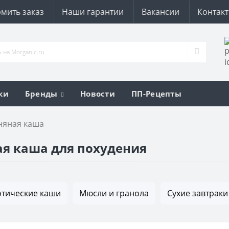
мить заказ
Наши гарантии
Вакансии
Контак
ки
Бренды
Новости
ПП-Рецепты
няная каша
я каша для похудения
тические каши
Мюсли и гранола
Сухие завтраки