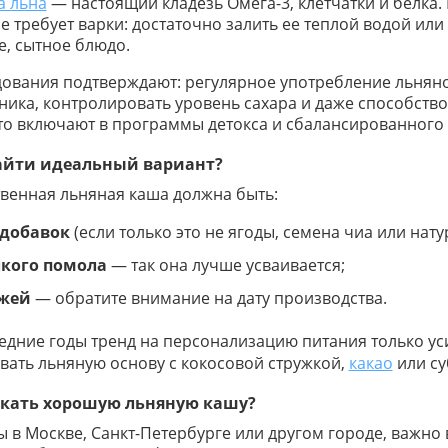
а льна
— настоящий кладезь Омега-3, клетчатки и белка. 
е требует варки: достаточно залить ее теплой водой или
, сытное блюдо.
ования подтверждают: регулярное употребление льнян
ика, контролировать уровень сахара и даже способство
то включают в программы детокса и сбалансированного 
айти идеальный вариант?
венная льняная каша должна быть:
 добавок
(если только это не ягоды, семена чиа или на
кого помола
— так она лучше усваивается;
жей
— обратите внимание на дату производства.
едние годы тренд на персонализацию питания только у
ать льняную основу с кокосовой стружкой,
какао
или с
скать хорошую льняную кашу?
ы в Москве, Санкт-Петербурге или другом городе, важн