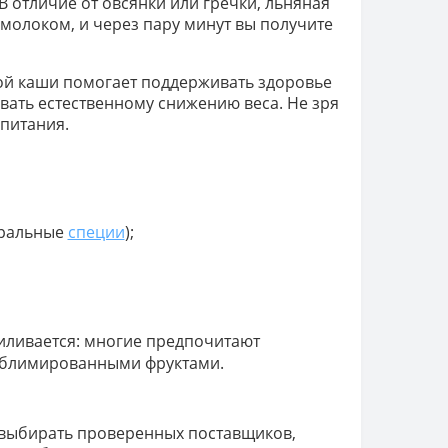
В отличие от овсянки или гречки, льняная
 молоком, и через пару минут вы получите
ой каши помогает поддерживать здоровье
вать естественному снижению веса. Не зря
питания.
туральные
специи
);
силивается: многие предпочитают
ублимированными фруктами.
о выбирать проверенных поставщиков,