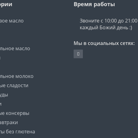
ории
Время работы
вое масло
Звоните с 10:00 до 21:00
каждый Божий день :)
Мы в социальных сетях:
ельное масло
я
ельное молоко
ые сладости
уды
и
е консервы
автраки
ты без глютена