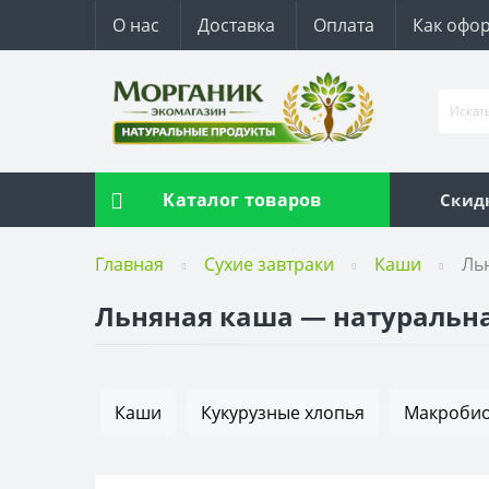
О нас
Доставка
Оплата
Как офор
Каталог товаров
Скид
Главная
Сухие завтраки
Каши
Ль
Льняная каша — натуральна
Каши
Кукурузные хлопья
Макробио