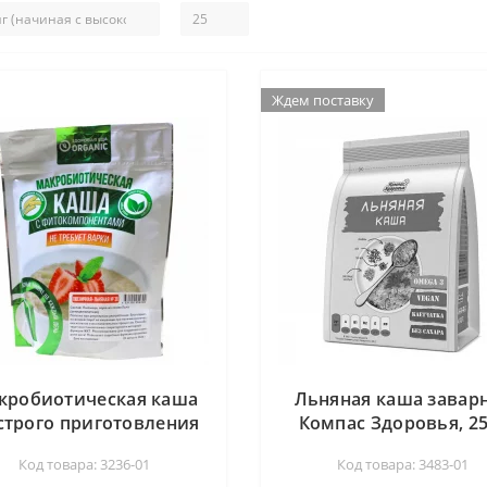
Ждем поставку
Ждем поставку
кробиотическая каша
Льняная каша завар
строго приготовления
Компас Здоровья, 25
30 Пшенично-льняная
Код товара: 3236-01
Код товара: 3483-01
Organic, 200 гр