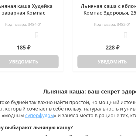
ьняная каша Худейка
Льняная каша с ябло
заварная Компас
Компас Здоровья, 25
Здоровья, 250г
Код товара: 3484-01
Код товара: 3482-01
0
0
185 ₽
228 ₽
УВЕДОМИТЬ
УВЕДОМИТЬ
Льняная каша: ваш секрет здор
тохе будней так важно найти простой, но мощный источ
т, который сочетает в себе пользу, натуральность и уни
о «модным
суперфудом
» и заняла место в рационе тех, к
у выбирают льняную кашу?