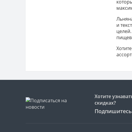
которы
макси
Льняна
и текс
целей.
пищева
Хотите
ассорт
Хотите узнават
скидках?
Подпишитесь