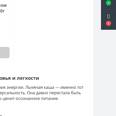
0
ком
0г
0
овья и легкости
ник энергии. Льняная каша — именно тот
версальность. Она давно перестала быть
то ценит осознанное питание.