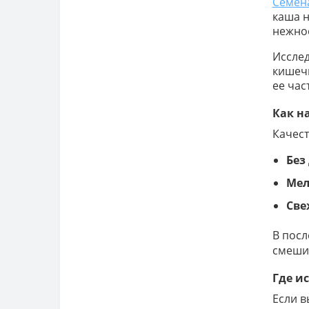
Семен
Снижение веса
каша н
нежное
Исслед
кишечн
ее час
Как н
Качест
Без
Мел
Све
В посл
смешив
Где и
Если в