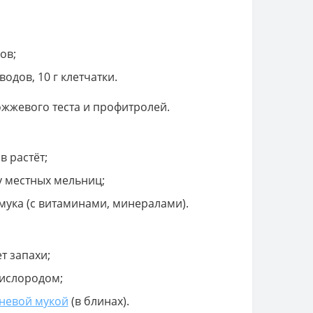
ов;
еводов, 10 г клетчатки.
ожжевого теста и профитролей.
 растёт;
 местных мельниц;
ука (с витаминами, минералами).
т запахи;
кислородом;
невой мукой
(в блинах).