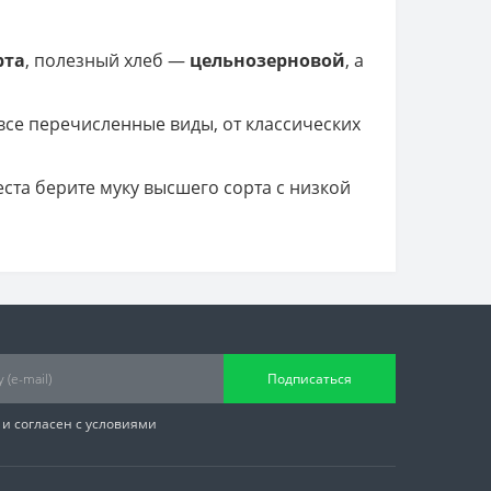
рта
, полезный хлеб —
цельнозерновой
, а
 все перечисленные виды, от классических
еста берите муку высшего сорта с низкой
Подписаться
и согласен с условиями