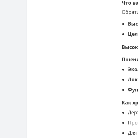
Что в
Обрат
Выс
Цел
Высок
Пшени
Эко
Лок
Фун
Как х
Дер
Про
Для