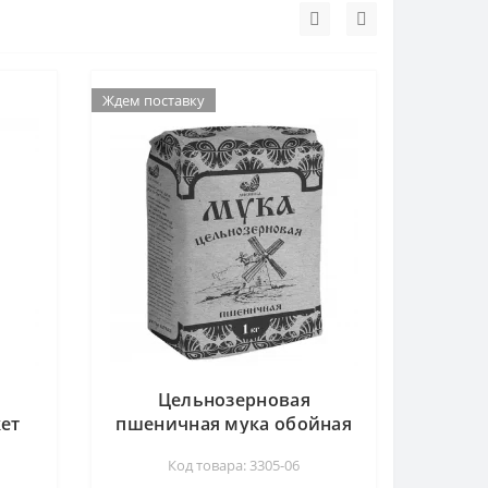
Ждем поставку
Ждем поставку
Цельнозерновая
кет
пшеничная мука обойная
пакет Дивинка, 1кг
Код товара: 3305-06