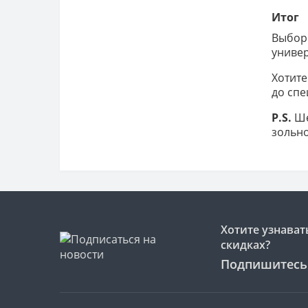
Итог
Выбор 
униве
Хотите
до сп
P.S.
Ше
зольно
Хотите узнават
скидках?
Подпишитесь