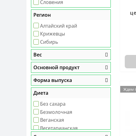
Словения
це
Регион
Алтайский край
Крижевцы
Сибирь
Вес
Основной продукт
Форма выпуска
Ждем 
Ждем 
Диета
Без сахара
Безмолочная
Веганская
Вегетарианская