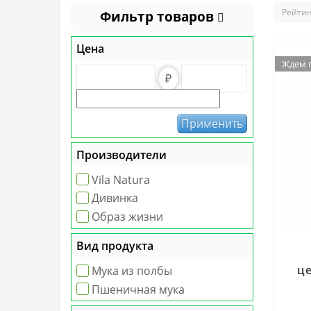
Фильтр товаров
Цена
Ждем 
Ждем 
₽
Применить
Производители
Vila Natura
Дивинка
Образ жизни
Вид продукта
це
Мука из полбы
Пшеничная мука