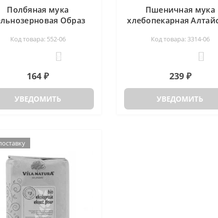
Полбяная мука
Пшеничная мука
льнозерновая Образ
хлебопекарная Алтай
жизни, 500 гр
1 сорт Дивинка, 2к
Код товара: 552-06
Код товара: 3314-06
19
0
164 ₽
239 ₽
УВЕДОМИТЬ
УВЕДОМИТЬ
поставку
поставку