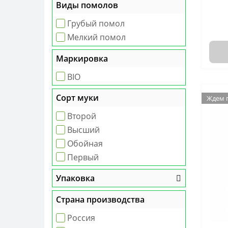
Виды помолов
Грубый помол
Мелкий помол
Маркировка
BIO
Сорт муки
Ждем 
Ждем 
Второй
Высший
Обойная
Первый
Упаковка
Страна производства
Россия