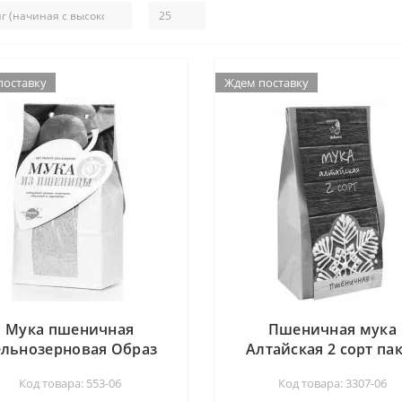
поставку
поставку
Ждем поставку
Ждем поставку
Мука пшеничная
Пшеничная мука
льнозерновая Образ
Алтайская 2 сорт па
жизни, 500 гр
Дивинка, 700г
Код товара: 553-06
Код товара: 3307-06