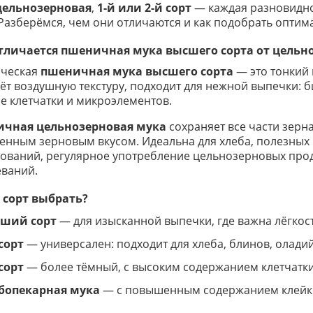
цельнозерновая
,
1-й или 2-й сорт
— каждая разновиднос
Разберёмся, чем они отличаются и как подобрать оптим
тличается пшеничная мука высшего сорта от цельн
ическая
пшеничная мука высшего сорта
— это тонкий
ёт воздушную текстуру, подходит для нежной выпечки: б
 клетчатки и микроэлементов.
чная цельнозерновая мука
сохраняет все части зерна
нным зерновым вкусом. Идеальна для хлеба, полезных
ований, регулярное употребление цельнозерновых прод
ваний.
 сорт выбрать?
ший сорт
— для изысканной выпечки, где важна лёгкост
сорт
— универсален: подходит для хлеба, блинов, оладий
сорт
— более тёмный, с высоким содержанием клетчатки,
бопекарная мука
— с повышенным содержанием клейко