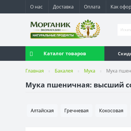
О нас
Доставка
Оплата
Как офор
Каталог товаров
Скид
Главная
Бакалея
Мука
Мука пше
Мука пшеничная: высший сор
Алтайская
Гречневая
Кокосовая