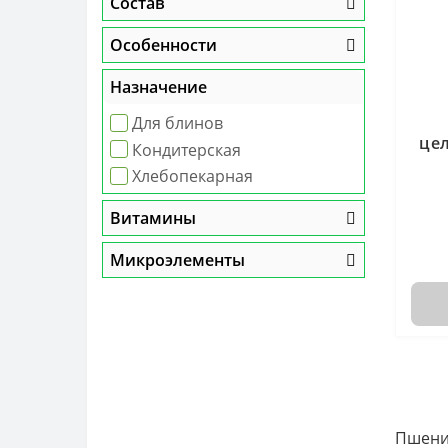
Высокобелковая
Состав
Диета Дюкана
Особенности
Сыроедение
Назначение
Для блинов
цел
Кондитерская
Хлебопекарная
Витамины
Микроэлементы
Пшенич