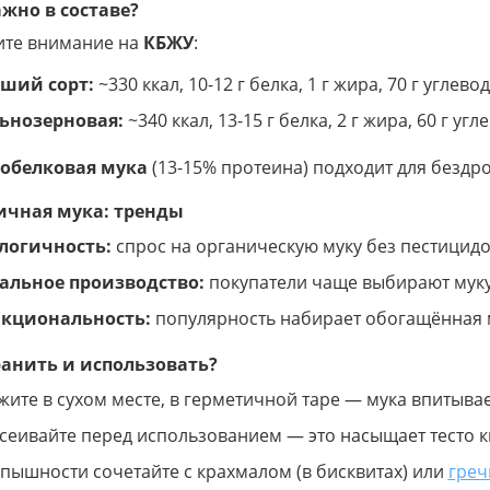
ажно в составе?
ите внимание на
КБЖУ
:
ший сорт:
~330 ккал, 10-12 г белка, 1 г жира, 70 г углевод
ьнозерновая:
~340 ккал, 13-15 г белка, 2 г жира, 60 г угл
обелковая мука
(13-15% протеина) подходит для бездр
чная мука: тренды
логичность:
спрос на органическую муку без пестицидов
альное производство:
покупатели чаще выбирают муку
кциональность:
популярность набирает обогащённая м
ранить и использовать?
жите в сухом месте, в герметичной таре — мука впитывае
сеивайте перед использованием — это насыщает тесто 
 пышности сочетайте с крахмалом (в бисквитах) или
греч