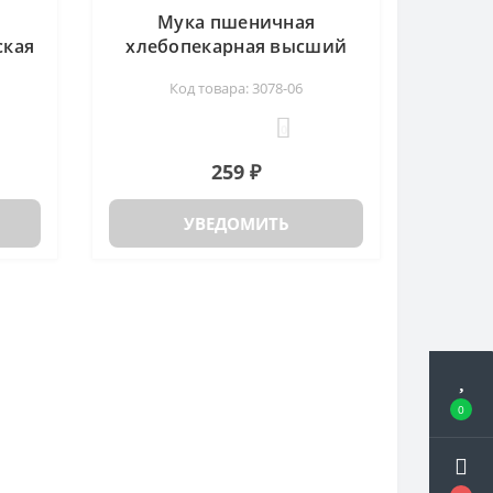
Мука пшеничная
ская
хлебопекарная высший
г
сорт Дивинка, 2 кг
Код товара: 3078-06
0
259 ₽
УВЕДОМИТЬ
0