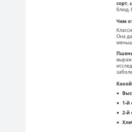
сорт
,
блюд. 
Чем о
Класс
Она да
меньше
Пшени
выраже
исслед
заболе
Какой
Выс
1-й 
2-й 
Хле