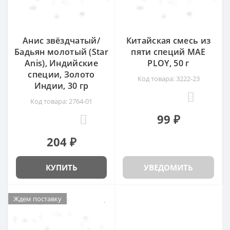
Анис звёздчатый/
Китайская смесь из
Бадьян молотый (Star
пяти специй MAE
Anis), Индийские
PLOY, 50 г
специи, Золото
Код товара: 3222-23
Индии, 30 гр
0
Код товара: 2764-01
99 ₽
2
204 ₽
КУПИТЬ
УВЕДОМИТЬ
Ждем поставку
Ждем поставку