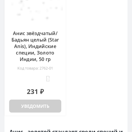
Анис звёздчатый/
Бадьян целый (Star
Anis), Индийские
специи, Золото
Индии, 50 гр
Код товара: 2762-01
14
231 ₽
УВЕДОМИТЬ
Анис - золотой стандарт среди специй и