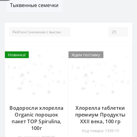
Тыквенные семечки
Новинка!
Новинка!
Ждем поставку
Ждем поставку
Водоросли хлорелла
Хлорелла таблетки
Organic порошок
премиум Продукты
пакет TOP Spirulina,
XXII века, 100 гр
100г
Код товара: 1339-15