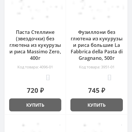
Паста Стеллине
Фузиллони без
(звездочки) без
глютена из кукурузы
глютена из кукурузы
и риса большие La
и риса Massimo Zero,
Fabbrica della Pasta di
400г
Gragnano, 500г
Код товара: 4096-01
Код товара: 3951-01
0
0
720 ₽
745 ₽
КУПИТЬ
КУПИТЬ