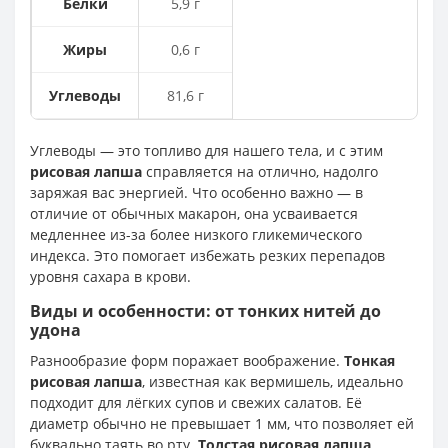
Белки
5,9 г
Жиры
0,6 г
Углеводы
81,6 г
Углеводы — это топливо для нашего тела, и с этим
рисовая лапша
справляется на отлично, надолго
заряжая вас энергией. Что особенно важно — в
отличие от обычных макарон, она усваивается
медленнее из-за более низкого гликемического
индекса. Это помогает избежать резких перепадов
уровня сахара в крови.
Виды и особенности: от тонких нитей до
удона
Разнообразие форм поражает воображение.
Тонкая
рисовая лапша
, известная как вермишель, идеально
подходит для лёгких супов и свежих салатов. Её
диаметр обычно не превышает 1 мм, что позволяет ей
буквально таять во рту.
Толстая рисовая лапша
,