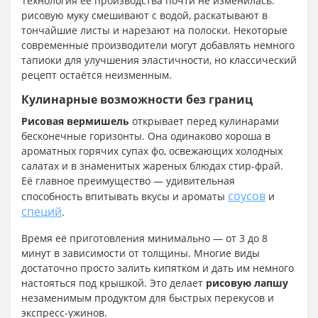
Технология её производства почти не изменилась:
рисовую муку смешивают с водой, раскатывают в
тончайшие листы и нарезают на полоски. Некоторые
современные производители могут добавлять немного
тапиоки для улучшения эластичности, но классический
рецепт остаётся неизменным.
Кулинарные возможности без границ
Рисовая вермишель
открывает перед кулинарами
бесконечные горизонты. Она одинаково хороша в
ароматных горячих супах фо, освежающих холодных
салатах и в знаменитых жареных блюдах стир-фрай.
Её главное преимущество — удивительная
соусов
способность впитывать вкусы и ароматы
и
специй
.
Время её приготовления минимально — от 3 до 8
минут в зависимости от толщины. Многие виды
достаточно просто залить кипятком и дать им немного
настояться под крышкой. Это делает
рисовую лапшу
незаменимым продуктом для быстрых перекусов и
экспресс-ужинов.