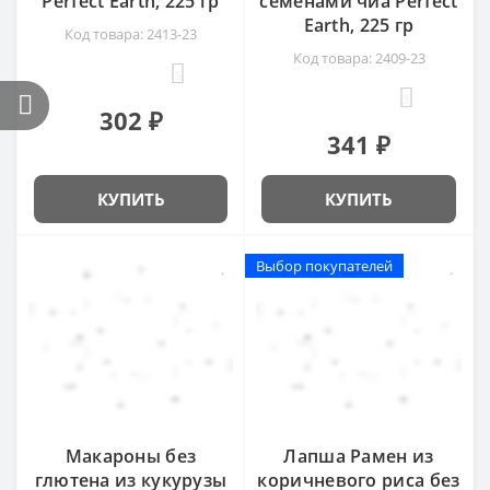
Perfect Earth, 225 гр
семенами чиа Perfect
Earth, 225 гр
Код товара: 2413-23
Код товара: 2409-23
5
3
302 ₽
341 ₽
КУПИТЬ
КУПИТЬ
Выбор покупателей
Выбор покупателей
Макароны без
Лапша Рамен из
глютена из кукурузы
коричневого риса без