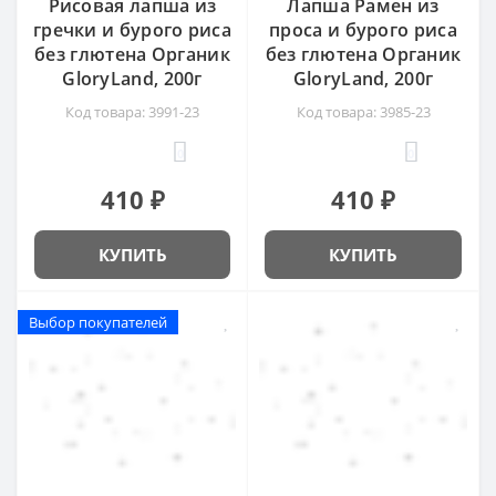
Рисовая лапша из
Лапша Рамен из
гречки и бурого риса
проса и бурого риса
без глютена Органик
без глютена Органик
GloryLand, 200г
GloryLand, 200г
Код товара: 3991-23
Код товара: 3985-23
0
0
410 ₽
410 ₽
КУПИТЬ
КУПИТЬ
Выбор покупателей
Выбор покупателей