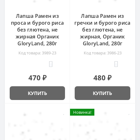
Лапша Рамен из
Лапша Рамен из
проса и бурого риса
гречки и бурого риса
без глютена, не
без глютена, не
жирная Органик
жирная, Органик
GloryLand, 280г
GloryLand, 280г
Код товара: 3989-23
Код товара: 3986-23
0
0
470 ₽
480 ₽
КУПИТЬ
КУПИТЬ
Новинка!
Новинка!