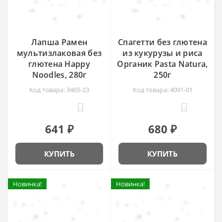
Лапша Рамен
Спагетти без глютена
мультизлаковая без
из кукурузы и риса
глютена Happy
Органик Pasta Natura,
Noodles, 280г
250г
Код товара: 3465-23
Код товара: 4091-01
0
0
641 ₽
680 ₽
КУПИТЬ
КУПИТЬ
Новинка!
Новинка!
Новинка!
Новинка!