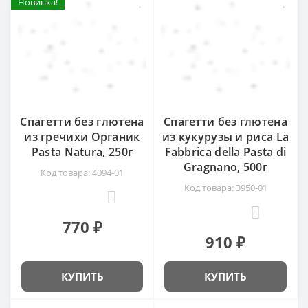
Новинка!
Новинка!
Спагетти без глютена
Спагетти без глютена
из гречихи Органик
из кукурузы и риса La
Pasta Natura, 250г
Fabbrica della Pasta di
Gragnano, 500г
Код товара: 4094-01
Код товара: 3950-01
0
0
770 ₽
910 ₽
КУПИТЬ
КУПИТЬ