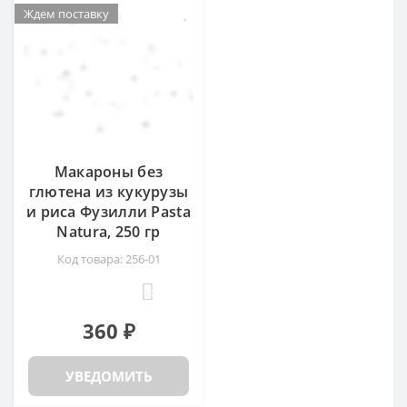
Ждем поставку
Ждем поставку
Макароны без
глютена из кукурузы
и риса Фузилли Pasta
Natura, 250 гр
Код товара: 256-01
10
360 ₽
УВЕДОМИТЬ