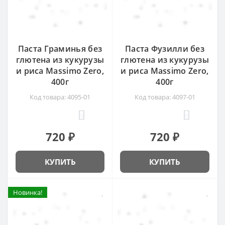
Паста Граминья без
Паста Фузилли без
глютена из кукурузы
глютена из кукурузы
и риса Massimo Zero,
и риса Massimo Zero,
400г
400г
Код товара: 4095-01
Код товара: 4097-01
0
0
720 ₽
720 ₽
КУПИТЬ
КУПИТЬ
Новинка!
Новинка!