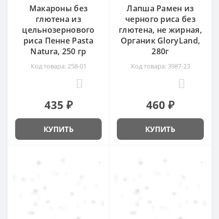
Макароны без
Лапша Рамен из
глютена из
черного риса без
цельнозернового
глютена, не жирная,
риса Пенне Pasta
Органик GloryLand,
Natura, 250 гр
280г
Код товара: 258-01
Код товара: 3987-23
6
0
435 ₽
460 ₽
КУПИТЬ
КУПИТЬ