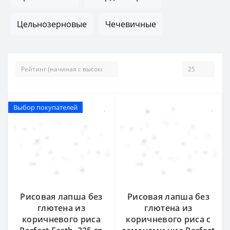
Цельнозерновые
Чечевичные
Выбор покупателей
Выбор покупателей
Рисовая лапша без
Рисовая лапша без
глютена из
глютена из
коричневого риса
коричневого риса с