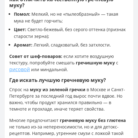
муку?
Помол:
Мелкий, но не «пылеобразный» — такая
мука не будет горчить;
Цвет:
Светло-бежевый, без серого оттенка (признак
старости зерна);
Аромат:
Легкий, сладковатый, без затхлости.
Совет от шеф-поваров:
если хотите воздушную
текстуру, попробуйте смешать
гречишную муку
с
рисовой
или миндальной.
Где искать лучшую гречневую муку?
Спрос на
муку из зеленой гречки
в Москве и Санкт-
Петербурге за последний год вырос почти вдвое. Но
важно, чтобы продукт хранился правильно — в
темноте и прохладе, иначе теряет свойства.
Многие предпочитают
гречневую муку без глютена
не только из-за непереносимости, но и для детокс-
рецептов. Например, утренние смузи с ложкой такой