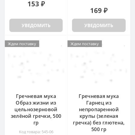
153 ₽
169 ₽
УВЕДОМИТЬ
УВЕДОМИТЬ
Ждем поставку
Ждем поставку
Ждем поставку
Ждем поставку
Гречневая мука
Гречневая мука
Образ жизни из
Гарнец из
цельнозерновой
непропаренной
зелёной гречки, 500
крупы (зеленая
гр
гречка) без глютена,
500 гр
Код товара: 545-06