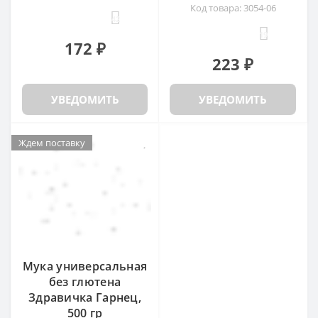
Код товара: 3054-06
42
19
172 ₽
223 ₽
УВЕДОМИТЬ
УВЕДОМИТЬ
Ждем поставку
Ждем поставку
Мука универсальная
без глютена
Здравичка Гарнец,
500 гр