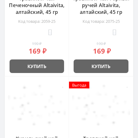
Печеночный Altaivita,
ручей Altaivita,
алтайский, 45 гр
алтайский, 45 гр
Код товара: 2059-25
Код товара: 2075-25
5
0
190 ₽
190 ₽
169 ₽
169 ₽
КУПИТЬ
КУПИТЬ
Выгода
Выгода