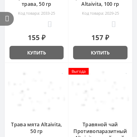
трава, 50 гр
Altaivita, 100 гр
Код товара: 2033-25
Код товара: 2029-25
4
1
155 ₽
157 ₽
КУПИТЬ
КУПИТЬ
Выгода
Выгода
Трава мята Altaivita,
Травяной чай
50 гр
Противопаразитный