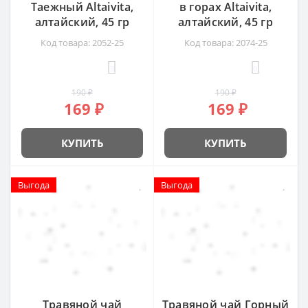
Таежный Altaivita,
в горах Altaivita,
алтайский, 45 гр
алтайский, 45 гр
Код товара: 2052-25
Код товара: 2074-25
3
0
190 ₽
190 ₽
169 ₽
169 ₽
КУПИТЬ
КУПИТЬ
Выгода
Выгода
Выгода
Выгода
Травяной чай
Травяной чай Горный