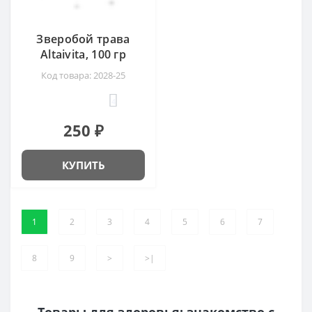
Зверобой трава
Altaivita, 100 гр
Код товара: 2028-25
4
250 ₽
КУПИТЬ
1
2
3
4
5
6
7
8
9
>
>|
Товары для здоровья: знакомство с