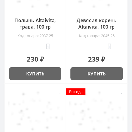
Полынь Altaivita,
Девясил корень
трава, 100 гр
Altaivita, 100 гр
Код товара: 2037-25
Код товара: 2045-25
1
1
230 ₽
239 ₽
КУПИТЬ
КУПИТЬ
Выгода
Выгода