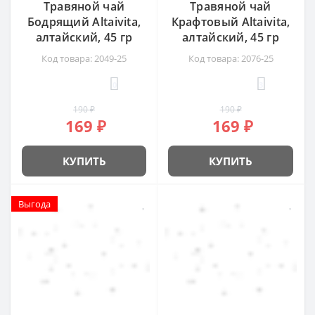
Травяной чай
Травяной чай
Бодрящий Altaivita,
Крафтовый Altaivita,
алтайский, 45 гр
алтайский, 45 гр
Код товара: 2049-25
Код товара: 2076-25
0
3
190 ₽
190 ₽
169 ₽
169 ₽
КУПИТЬ
КУПИТЬ
Выгода
Выгода