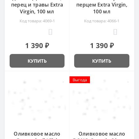
перец и травы Extra
перцем Extra Virgin,
Virgin, 100 мл
100 мл
Код товара: 4069-1
Код товара: 4066-1
0
0
1 390 ₽
1 390 ₽
КУПИТЬ
КУПИТЬ
Выгода
Выгода
Оливковое масло
Оливковое масло