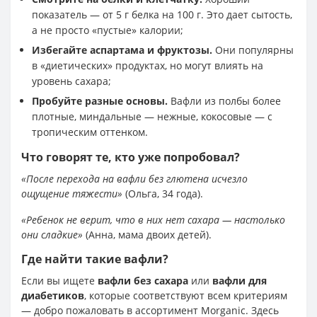
показатель — от 5 г белка на 100 г. Это дает сытость,
а не просто «пустые» калории;
Избегайте аспартама и фруктозы.
Они популярны
в «диетических» продуктах, но могут влиять на
уровень сахара;
Пробуйте разные основы.
Вафли из полбы более
плотные, миндальные — нежные, кокосовые — с
тропическим оттенком.
Что говорят те, кто уже попробовал?
«После перехода на вафли без глютена исчезло
ощущение тяжести»
(Ольга, 34 года).
«Ребенок не верит, что в них нет сахара — настолько
они сладкие»
(Анна, мама двоих детей).
Где найти такие вафли?
Если вы ищете
вафли без сахара
или
вафли для
диабетиков
, которые соответствуют всем критериям
— добро пожаловать в ассортимент Morganic. Здесь