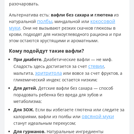
разочаровать.
Альтернатива есть:
вафли без сахара и глютена
из
полбы
кокосовой
натуральной
, миндальной или
муки
. Они не вызывают резких скачков глюкозы в
крови, подходят для низкоуглеводного рациона и при
этом остаются хрустящими и ароматными.
Кому подойдут такие вафли?
При диабете.
Диабетические вафли — не миф.
стевии
Сладость здесь достигается за счет
,
эритритола
мальтита,
или вовсе за счет фруктов, а
гликемический индекс остается низким;
Для детей.
Детские вафли без сахара — способ
порадовать ребенка без вреда для зубов и
метаболизма;
Для ЗОЖ.
Если вы избегаете глютена или следите за
овсяной муки
калориями, вафли из полбы или
станут идеальным перекусом;
Для гурманов.
Натуральные ингредиенты