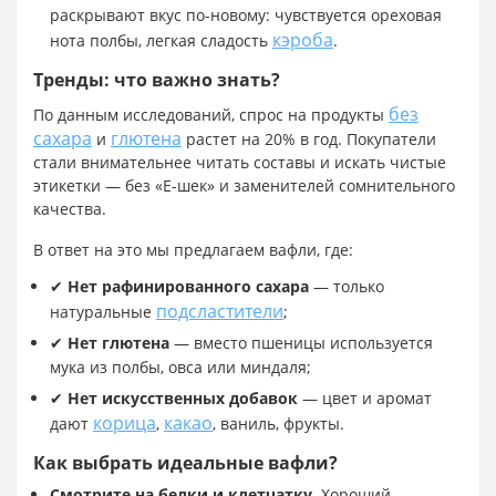
раскрывают вкус по-новому: чувствуется ореховая
кэроба
нота полбы, легкая сладость
.
Тренды: что важно знать?
без
По данным исследований, спрос на продукты
сахара
глютена
и
растет на 20% в год. Покупатели
стали внимательнее читать составы и искать чистые
этикетки — без «Е-шек» и заменителей сомнительного
качества.
В ответ на это мы предлагаем вафли, где:
✔
Нет рафинированного сахара
— только
подсластители
натуральные
;
✔
Нет глютена
— вместо пшеницы используется
мука из полбы, овса или миндаля;
✔
Нет искусственных добавок
— цвет и аромат
корица
какао
дают
,
, ваниль, фрукты.
Как выбрать идеальные вафли?
Смотрите на белки и клетчатку.
Хороший