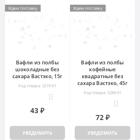
Ждем поставку
Ждем поставку
Ждем поставку
Ждем поставку
Вафли из полбы
Вафли из полбы
шоколадные без
кофейные
сахара Вастэко, 15г
квадратные без
сахара Вастэко, 45г
Код товара: 3279-01
Код товара: 3289-01
0
0
43 ₽
72 ₽
УВЕДОМИТЬ
УВЕДОМИТЬ