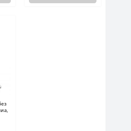
без
иа,
-3