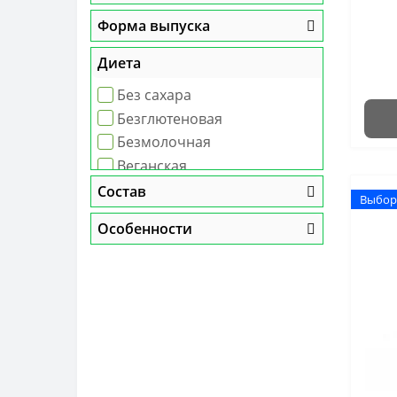
Форма выпуска
Диета
Без сахара
Безглютеновая
Безмолочная
Веганская
Вегетарианская
Состав
Выбор
Выбор
Диета Дюкана
Особенности
Кетогенная диета
Сыроедение