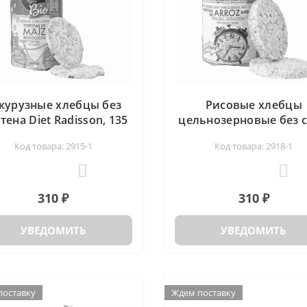
курузные хлебцы без
Рисовые хлебцы
тена Diet Radisson, 135
цельнозерновые без 
гр
и глютена Diet Radiss
Код товара: 2915-1
Код товара: 2918-1
130 гр
0
0
310 ₽
310 ₽
УВЕДОМИТЬ
УВЕДОМИТЬ
поставку
поставку
Ждем поставку
Ждем поставку