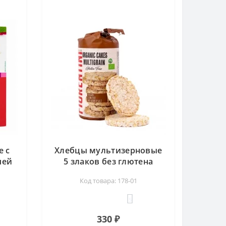
е с
Хлебцы мультизерновые
чей
5 злаков без глютена
5 гр
Fiorentini, 100 гр
Код товара: 178-01
5
330 ₽