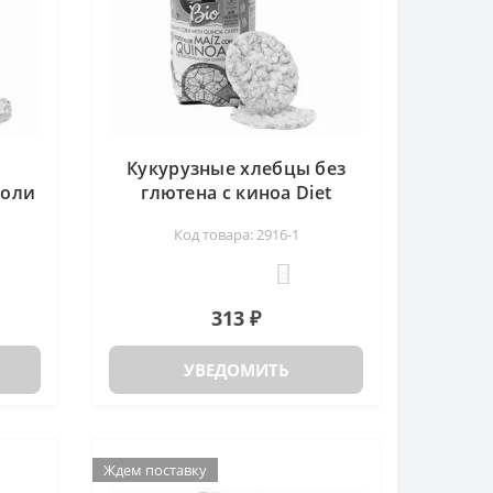
Кукурузные хлебцы без
соли
глютена с киноа Diet
on,
Radisson, 135 гр
Код товара: 2916-1
0
313 ₽
УВЕДОМИТЬ
Ждем поставку
Ждем поставку