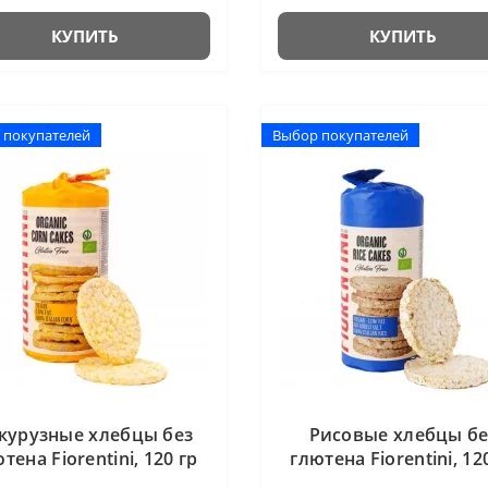
КУПИТЬ
КУПИТЬ
 покупателей
 покупателей
Выбор покупателей
Выбор покупателей
курузные хлебцы без
Рисовые хлебцы бе
тена Fiorentini, 120 гр
глютена Fiorentini, 12