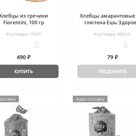
Хлебцы из гречихи
Хлебцы амарантовые
Fiorentini, 100 гр
глютена Ешь Здоро
Di&Di, 100 гр
Код товара: 179-01
Код товара: 3052-01
7
0
490 ₽
79 ₽
КУПИТЬ
УВЕДОМИТЬ
поставку
поставку
Ждем поставку
Ждем поставку