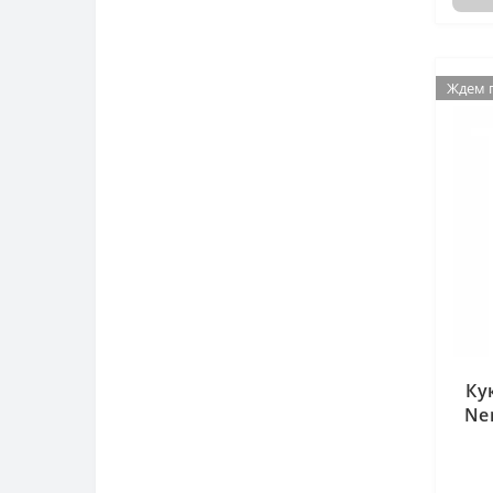
Ждем 
Ждем 
Ку
Ne
пш