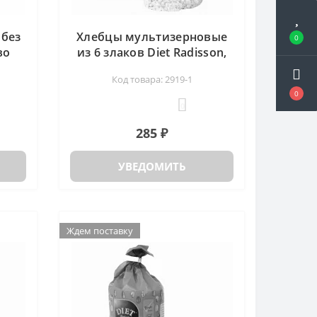
 без
Хлебцы мультизерновые
0
во
из 6 злаков Diet Radisson,
130 гр
Код товара: 2919-1
0
0
285 ₽
УВЕДОМИТЬ
Ждем поставку
Ждем поставку