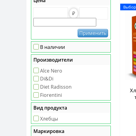
Цена
Выбор
Выбор
₽
Применить
В наличии
Производители
Alce Nero
Di&Di
Diet Radisson
Хл
Fiorentini
З
Вид продукта
Хлебцы
Маркировка