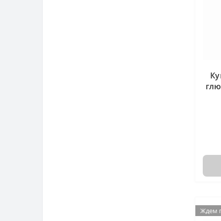
Ку
глю
Ждем 
Ждем 