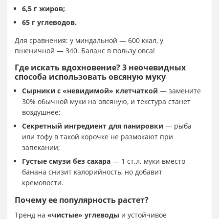
6,5 г жиров;
65 г углеводов.
Для сравнения: у миндальной — 600 ккал, у
пшеничной — 340. Баланс в пользу овса!
Где искать вдохновение? 3 неочевидных
способа использовать овсяную муку
Сырники с «невидимой» клетчаткой
— замените
30% обычной муки на овсяную, и текстура станет
воздушнее;
Секретный ингредиент для панировки
— рыба
или тофу в такой корочке не размокают при
запекании;
Густые смузи без сахара
— 1 ст.л. муки вместо
банана снизит калорийность, но добавит
кремовости.
Почему ее популярность растет?
Тренд на
«чистые» углеводы
и устойчивое