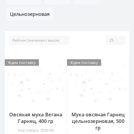
Цельнозерновая
Ждем поставку
Ждем поставку
Ждем поставку
Ждем поставку
Овсяная мука Вегана
Мука овсяная Гарнец
Гарнец, 400 гр
цельнозерновая, 500
гр
Код товара: 3056-06