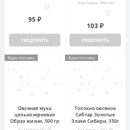
Код товара: 3064-06
9
6
95 ₽
103 ₽
УВЕДОМИТЬ
УВЕДОМИТЬ
Ждем поставку
Ждем поставку
Ждем поставку
Ждем поставку
Овсяная мука
Толокно овсяное
цельнозерновая
Сибтар Золотые
Образ жизни, 500 гр
Злаки Сибири, 350г
Код товара: 551-06
Код товара: 3311-06