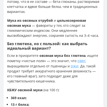
потому, что в ее составе — бета-глюканы, растворимая
клетчатка и вдвое больше белка, чем в традиционных
вариантах.
Мука из овсяных отрубей
и
цельнозерновая
овсяная мука
— фавориты у тех, кто следит за
гликемическим индексом. Они медленнее
высвобождают энергию, сохраняя сытость на 3–4 часа.
Без глютена, но с пользой: как выбрать
идеальный вариант?
Если в приоритете
овсяная мука без глютена
, ищите
овес
пометку «чистые поля» — это значит, что
ржи
выращивали отдельно от пшеницы и
. Да, такой
продукт требует аккуратного хранения (влажность —
его главный враг), зато подходит даже для
чувствительного кишечника.
КБЖУ овсяной муки
(на 100 г):
369 ккал;
13 г белка;