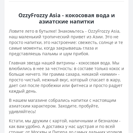
OzzyFrozzy Asia - кокосовая вода и
азиатские напитки
Ловите лето в бутылке! Знакомьтесь - OzzyFrozzy Asia,
наш маленький тропический привет из Азии. Это не
просто напитки, это настроение: свежесть, солнце и те
самые моменты, когда закрываешь глаза и
представляешь пальмы и шум прибоя.
Главная звезда нашей витрины - кокосовая вода. Мы
влюбились в нее за честность: в составе только кокос и
больше ничего. Ни грамма сахара, никакой «химии» -
просто чистый, нежный вкус, который спасает в жару,
дает сил после пробежки или фитнеса и просто радует
каждый день.
В нашем магазине собрались напитки с настоящим
азиатским характером. Заходите, пробуйте,
удивляйтесь!
Кстати, мы дружим с картой, наличными и безналом -
как вам удобно. А доставка у нас шустрая и по всей
стране: от Москвы и Питера до самых дальних уголков.