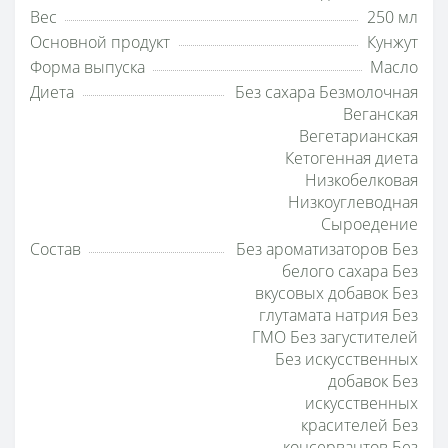
Вес
250 мл
Основной продукт
Кунжут
Форма выпуска
Масло
Диета
Без сахара Безмолочная
Веганская
Вегетарианская
Кетогенная диета
Низкобелковая
Низкоуглеводная
Сыроедение
Состав
Без ароматизаторов Без
белого сахара Без
вкусовых добавок Без
глутамата натрия Без
ГМО Без загустителей
Без искусственных
добавок Без
искусственных
красителей Без
консервантов Без