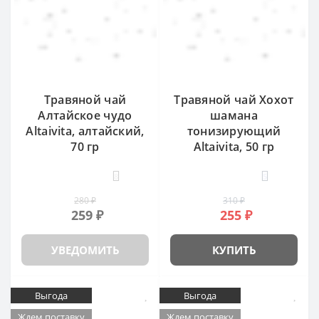
Травяной чай
Травяной чай Хохот
Алтайское чудо
шамана
Altaivita, алтайский,
тонизирующий
70 гр
Altaivita, 50 гр
8
5
280 ₽
310 ₽
259 ₽
255 ₽
УВЕДОМИТЬ
КУПИТЬ
Выгода
Выгода
Ждем поставку
Ждем поставку