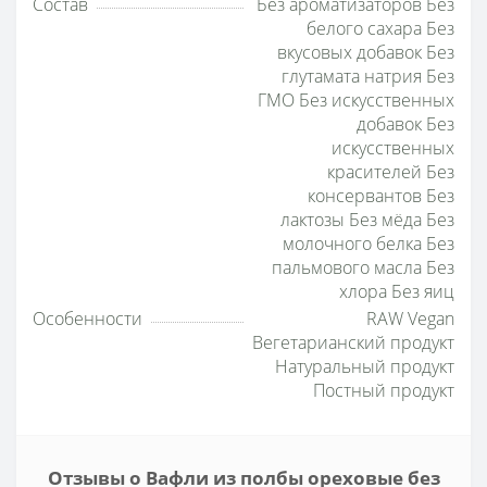
Состав
Без ароматизаторов Без
белого сахара Без
вкусовых добавок Без
глутамата натрия Без
ГМО Без искусственных
добавок Без
искусственных
красителей Без
консервантов Без
лактозы Без мёда Без
молочного белка Без
пальмового масла Без
хлора Без яиц
Особенности
RAW Vegan
Вегетарианский продукт
Натуральный продукт
Постный продукт
Отзывы о Вафли из полбы ореховые без