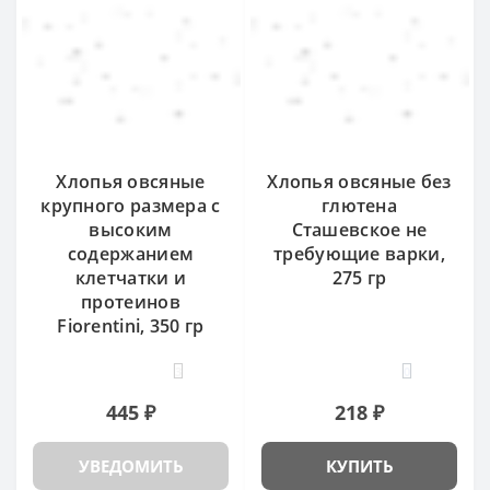
Хлопья овсяные
Хлопья овсяные без
крупного размера с
глютена
высоким
Сташевское не
содержанием
требующие варки,
клетчатки и
275 гр
протеинов
Fiorentini, 350 гр
3
0
445 ₽
218 ₽
УВЕДОМИТЬ
КУПИТЬ