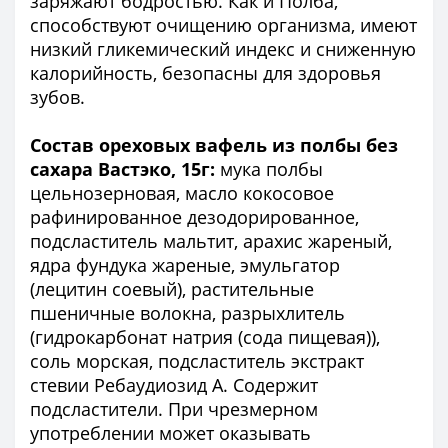
заряжают бодростью. Как и Полба,
способствуют очищению организма, имеют
низкий гликемический индекс и сниженную
калорийность, безопасны для здоровья
зубов.
Состав ореховых вафель из полбы без
сахара Вастэко, 15г:
мука полбы
цельнозерновая, масло кокосовое
рафинированное дезодорированное,
подсластитель мальтит, арахис жареный,
ядра фундука жареные, эмульгатор
(лецитин соевый), растительные
пшеничные волокна, разрыхлитель
(гидрокарбонат натрия (сода пищевая)),
соль морская, подсластитель экстракт
стевии Ребаудиозид А. Содержит
подсластители. При чрезмерном
употреблении может оказывать