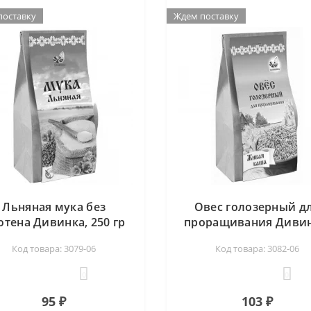
поставку
Ждем поставку
Льняная мука без
Овес голозерный д
ютена Дивинка, 250 гр
проращивания Дивин
500 гр
Код товара: 3079-06
Код товара: 3082-06
0
0
95 ₽
103 ₽