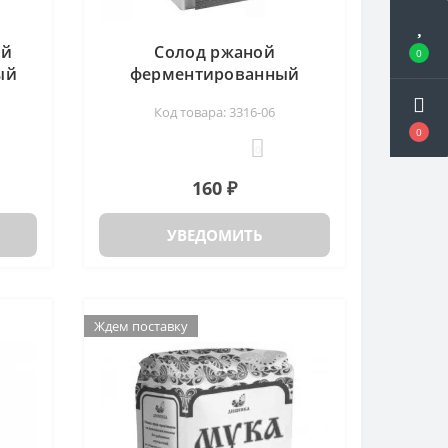
ый
Солод ржаной
0
ый
ферментированный
г
пакет Дивинка, 500г
Код товара: 3316-06
0
0
160 ₽
УВЕДОМИТЬ
Ждем поставку