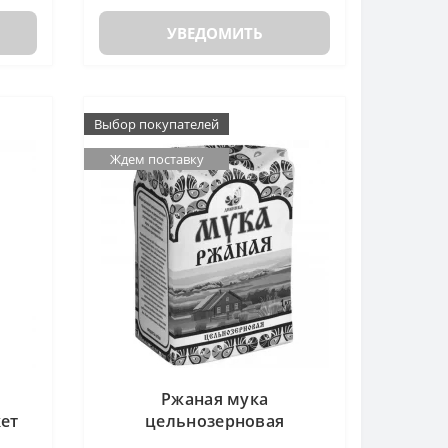
УВЕДОМИТЬ
Выбор покупателей
Ждем поставку
Ржаная мука
кет
цельнозерновая
Дивинка, 1 кг