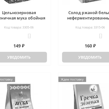
Цельнозерновая
Солод ржаной бел
ничная мука обойная
неферментированн
пакет Дивинка, 1кг
пакет Дивинка, 500
Код товара: 3305-06
Код товара: 3315-06
0
0
149 ₽
160 ₽
УВЕДОМИТЬ
УВЕДОМИТЬ
поставку
Ждем поставку