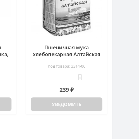
я
Пшеничная мука
ка,
хлебопекарная Алтайская
1 сорт Дивинка, 2кг
Код товара: 3314-06
0
239 ₽
УВЕДОМИТЬ