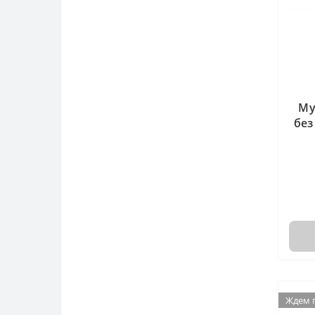
Му
без
Ждем 