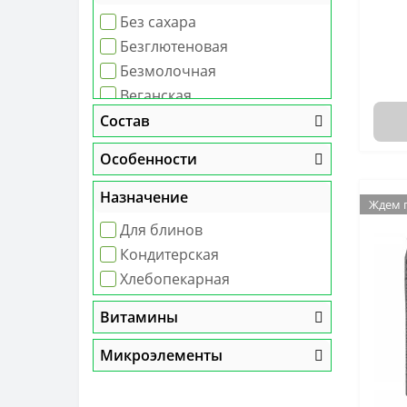
Без сахара
Безглютеновая
Безмолочная
Веганская
Вегетарианская
Состав
Высокобелковая
Особенности
Диета Дюкана
Кетогенная диета
Назначение
Ждем 
Сыроедение
Для блинов
Кондитерская
Хлебопекарная
Витамины
Микроэлементы