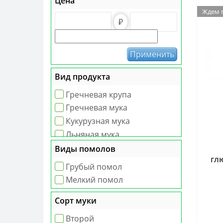
Цена
Ждем 
₽
Применить
Вид продукта
Гречневая крупа
Гречневая мука
Кукурузная мука
Льняная мука
Овес голозерный
Виды помолов
гл
Пшеничная мука
Грубый помол
Ржаная мука
Мелкий помол
Сорт муки
Второй