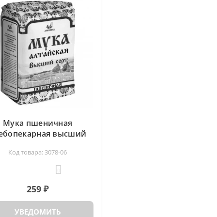
Мука пшеничная
ебопекарная высший
сорт Дивинка, 2 кг
Код товара: 3078-06
0
259 ₽
УВЕДОМИТЬ