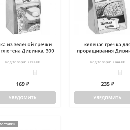
ка из зеленой гречки
Зеленая гречка дл
 глютена Дивинка, 300
проращивания Дивин
гр
500г
Код товара: 3080-06
Код товара: 3344-06
0
0
169 ₽
235 ₽
УВЕДОМИТЬ
УВЕДОМИТЬ
поставку