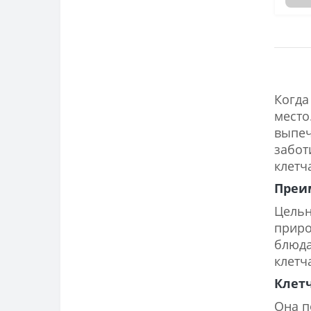
Когда
место
выпеч
забот
клетч
Преи
Цельн
приро
блюда
клетч
Клет
Она п