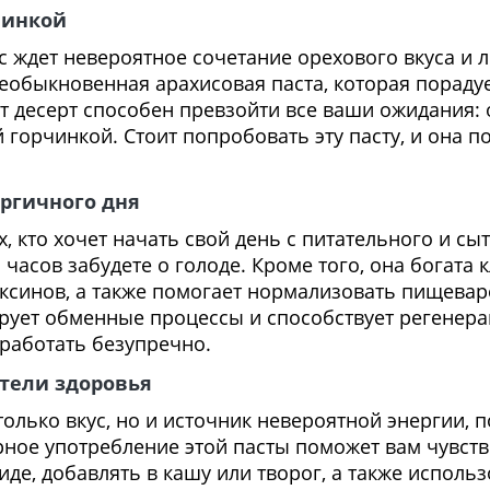
чинкой
ас ждет невероятное сочетание орехового вкуса и
о необыкновенная арахисовая паста, которая порад
т десерт способен превзойти все ваши ожидания: 
горчинкой. Стоит попробовать эту пасту, и она по
ергичного дня
х, кто хочет начать свой день с питательного и сы
 часов забудете о голоде. Кроме того, она богата 
синов, а также помогает нормализовать пищеваре
ирует обменные процессы и способствует регенерац
работать безупречно.
ители здоровья
 только вкус, но и источник невероятной энергии,
ое употребление этой пасты поможет вам чувство
иде, добавлять в кашу или творог, а также исполь