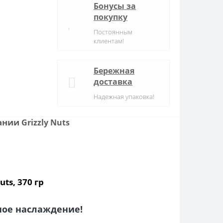
Бонусы за
покупку
Постоянным
клиентам!
Бережная
доставка
Надежная упаковка!
пании
Grizzly Nuts
ts, 370 гр
чное наслаждение!