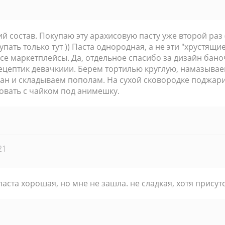
й состав. Покупаю эту арахисовую пасту уже второй раз 
пать только тут )) Паста однородная, а не эти "хрустящ
се маркетплейсы. Да, отдельное спасибо за дизайн баноч
цептик девачкиии. Берем тортилью круглую, намазываем
н и складываем пополам. На сухой сковородке поджарит
фовать с чайком под анимешку.
21
паста хорошая, но мне не зашла. не сладкая, хотя прису