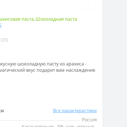
ахисовая паста
Шоколадная паста
,
S
-370
кусную шоколадную пасту из арахиса -
Ее магический вкус подарит вам наслаждение
ки
Все характеристики
Россия
Какао порошок - 5%, соль морская -