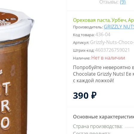
Отзывы:
(9)
Ореховая паста
Урбеч
Ар
,
,
GRIZZLY NUT
Производитель:
436-04
Код товара:
Grizzly-Nuts-Choco
Артикул:
4603726759021
Штрих-код:
Нет в наличии
Наличие:
Попробуйте невероятно в
Chocolate Grizzly Nuts! 
с каждой ложкой!
390 ₽
Основные характеристи
Страна производства:
Состав продукта: