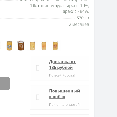
1%, топинамбура сироп - 10%,
арахис - 84%.
370 гр
12 месяцев
Доставка от
186 рублей
По всей России!
Повышенный
кэшбэк
При оплате картой!