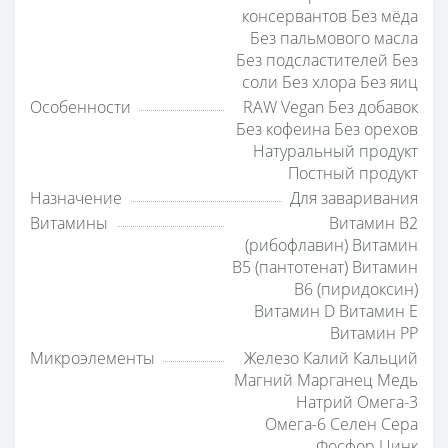
консервантов Без мёда
Без пальмового масла
Без подсластителей Без
соли Без хлора Без яиц
Особенности
RAW Vegan Без добавок
Без кофеина Без орехов
Натуральный продукт
Постный продукт
Назначение
Для заваривания
Витамины
Витамин B2
(рибофлавин) Витамин
B5 (пантотенат) Витамин
B6 (пиридоксин)
Витамин D Витамин E
Витамин PP
Микроэлементы
Железо Калий Кальций
Магний Марганец Медь
Натрий Омега-3
Омега-6 Селен Сера
Фосфор Цинк