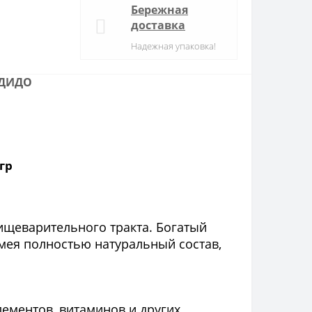
Бережная
доставка
Надежная упаковка!
ДИДО
гр
пищеварительного тракта. Богатый
мея полностью натуральный состав,
лементов, витаминов и других