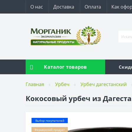
О нас
Доставка
Оплата
Как офор
Каталог товаров
Скид
Главная
Урбеч
Урбеч дагестанский
Кокосовый урбеч из Дагеста
Выбор покупателей
Фермерский продукт