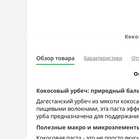
Коко
Обзор товара
Характеристики
От
О
Кокосовый урбеч: природный бал
Дагестанский урбеч из мякоти кокоса
пищевыми волокнами, эта паста эффе
урба предназначена для поддержани
Полезные макро и микроэлементы 
Кокосовая паста - это не просто вку