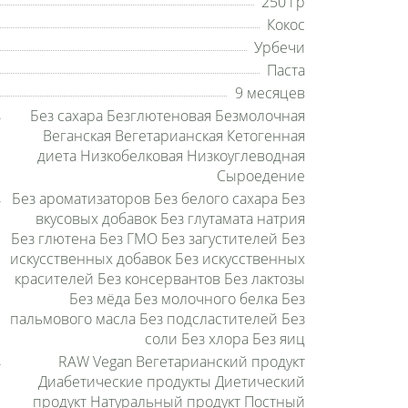
250 гр
Кокос
Урбечи
Паста
9 месяцев
Без сахара Безглютеновая Безмолочная
Веганская Вегетарианская Кетогенная
диета Низкобелковая Низкоуглеводная
Сыроедение
Без ароматизаторов Без белого сахара Без
вкусовых добавок Без глутамата натрия
Без глютена Без ГМО Без загустителей Без
искусственных добавок Без искусственных
красителей Без консервантов Без лактозы
Без мёда Без молочного белка Без
пальмового масла Без подсластителей Без
соли Без хлора Без яиц
RAW Vegan Вегетарианский продукт
Диабетические продукты Диетический
продукт Натуральный продукт Постный