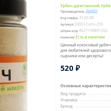
Урбеч дагестанский
Урбе
,
ДИДО
Производитель:
3120-08
Код товара:
DIDO-Coco-250
Артикул:
4627199891262
Штрих-код:
Есть в наличии
Наличие:
Ценный кокосовый урбеч 
для любителей здорового 
сырники или десерты!
520 ₽
Основные характеристи
Вид продукта:
Упаковка:
Бренд: