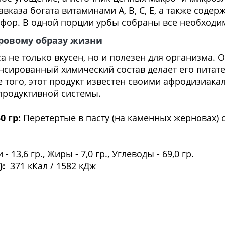
вказа богата витаминами А, В, С, Е, а также содер
осфор. В одной порции урбы собраны все необход
оровому образу жизни
а не только вкусен, но и полезен для организма. 
ансированный химический состав делает его питат
 того, этот продукт известен своими афродизиака
родуктивной системы.
0 гр:
Перетертые в пасту (на каменных жерновах) 
.
- 13,6 гр., Жиры - 7,0 гр., Углеводы - 69,0 гр.
):
371 кКал / 1582 кДж