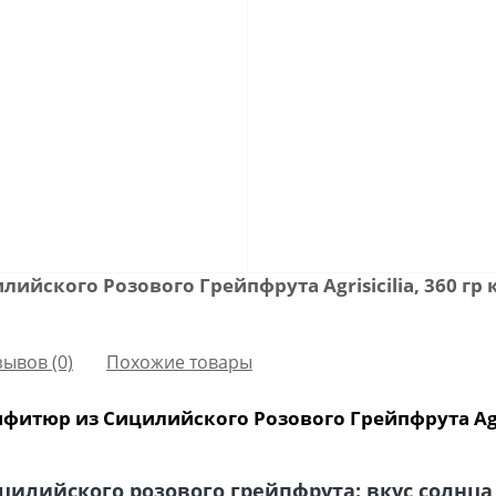
ийского Розового Грейпфрута Agrisicilia, 360 г
зывов (0)
Похожие товары
фитюр из Сицилийского Розового Грейпфрута Agrisi
цилийского розового грейпфрута: вкус солнца