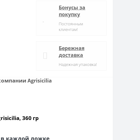
Бонусы за
покупку
Постоянным
клиентам!
Бережная
доставка
Надежная упаковка!
р компании
Agrisicilia
cilia, 360 гр
 в каждой ложке