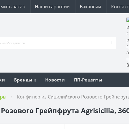
мить заказ
Наши гарантии
Вакансии
Контак
ки
Бренды
Новости
ПП-Рецепты
юры
Конфитюр из Сицилийского Розового Грейпфрута Ag
зового Грейпфрута Agrisicilia, 360