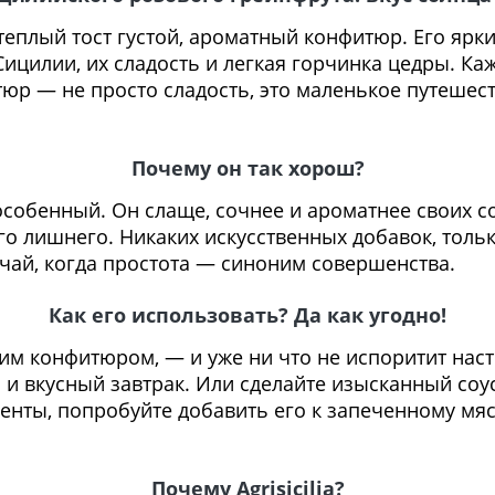
 теплый тост густой, ароматный конфитюр. Его ярк
ицилии, их сладость и легкая горчинка цедры. Ка
юр — не просто сладость, это маленькое путешест
Почему он так хорош?
собенный. Он слаще, сочнее и ароматнее своих с
го лишнего. Никаких искусственных добавок, тольк
учай, когда простота — синоним совершенства.
Как его использовать? Да как угодно!
тим конфитюром, — и уже ни что не испоритит наст
 и вкусный завтрак. Или сделайте изысканный соус
менты, попробуйте добавить его к запеченному мя
Почему Agrisicilia?