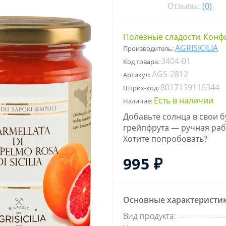
Отзывы:
(0)
Полезные сладости
Конф
,
AGRISICILIA
Производитель:
3404-01
Код товара:
AGS-2812
Артикул:
8017139116344
Штрих-код:
Есть в наличии
Наличие:
Добавьте солнца в свои 
грейпфрута — ручная раб
Хотите попробовать?
995 ₽
Основные характеристи
Вид продукта: