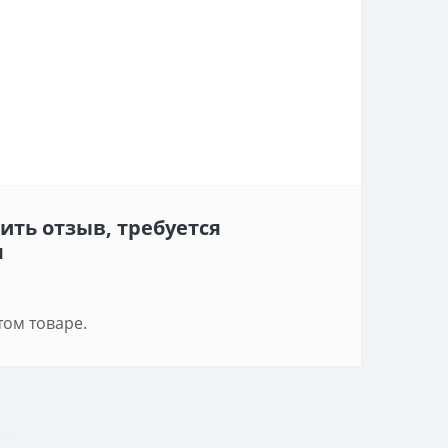
ить отзыв, требуется
я
том товаре.