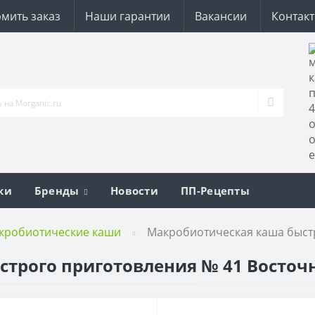
мить заказ
Наши гарантии
Вакансии
Контак
ки
Бренды
Новости
ПП-Рецепты
кробиотические каши
Макробиотическая каша быстр
рого приготовления № 41 Восточна