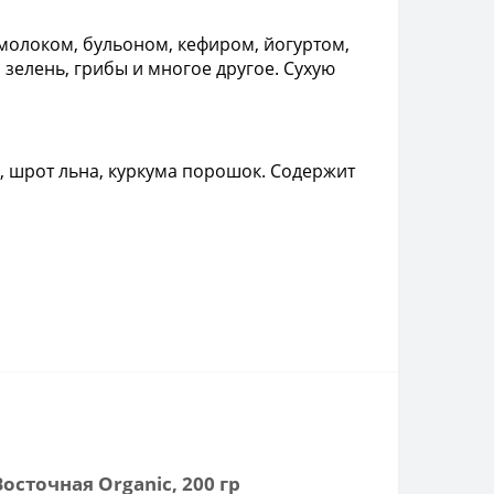
, молоком, бульоном, кефиром, йогуртом,
, зелень, грибы и многое другое. Сухую
и, шрот льна, куркума порошок. Содержит
сточная Organic, 200 гр