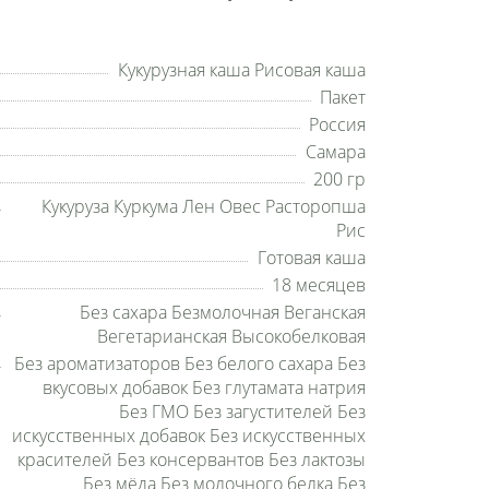
Кукурузная каша Рисовая каша
Пакет
Россия
Самара
200 гр
Кукуруза Куркума Лен Овес Расторопша
Рис
Готовая каша
18 месяцев
Без сахара Безмолочная Веганская
Вегетарианская Высокобелковая
Без ароматизаторов Без белого сахара Без
вкусовых добавок Без глутамата натрия
Без ГМО Без загустителей Без
искусственных добавок Без искусственных
красителей Без консервантов Без лактозы
Без мёда Без молочного белка Без