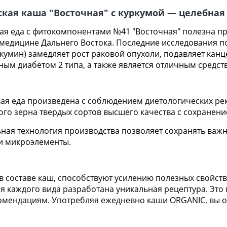
кая каша "Восточная" с куркумой — целебная
я еда с фитокомпонентами №41 "Восточная" полезна пр
медицине Дальнего Востока. Последние исследования п
умин) замедляет рост раковой опухоли, подавляет канце
ным диабетом 2 типа, а также является отличным средст
я еда произведена с соблюдением диетологических ре
ого зерна твердых сортов высшего качества с сохранен
ьная технология производства позволяет сохранять важ
 и микроэлементы.
 составе каш, способствуют усилению полезных свойств
я каждого вида разработана уникальная рецептура. Это 
омендациям. Употребляя ежедневно каши ORGANIC, вы ощ