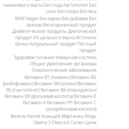
пальмового масла Без подсластителей Без
соли Без хлора Без яиц
RAW Vegan Без варки Без добавок Без
орехов Вегетарианский продукт
Диабетические продукты Диетический
продукт Из цельного зерна Источник
белка Натуральный продукт Постный
продукт
Здоровое питание Иммунная система
Общее укрепление организма
Онкологические заболевания
Витамин B1 (тиамин) Витамин B2
(рибофлавин) Витамин B4 (холин) Витамин
B5 (пантотенат) Витамин B6 (пиридоксин)
Витамин B9 (фолиевая кислота) Витамин E
Витамин K Витамин PP Витамин С
(аскорбиновая кислота)
Железо Калий Кальций Марганец Медь
Омега-3 Омега-6 Селен Цинк