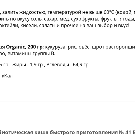
си, залить жидкостью, температурой не выше 60°С (водой
ть по вкусу соль, сахар, мед, сухофрукты, фрукты, ягоды
ктейли, кисели, салаты и прочее на ваш выбор и вкус!
 Organic, 200 гр:
кукуруза, рис, овёс, шрот расторопш
зо, витамины группы В.
5 гр., Жиры - 1,9 гр., Углеводы - 64,9 гр.
 кКал
отическая каша быстрого приготовления № 41 Во