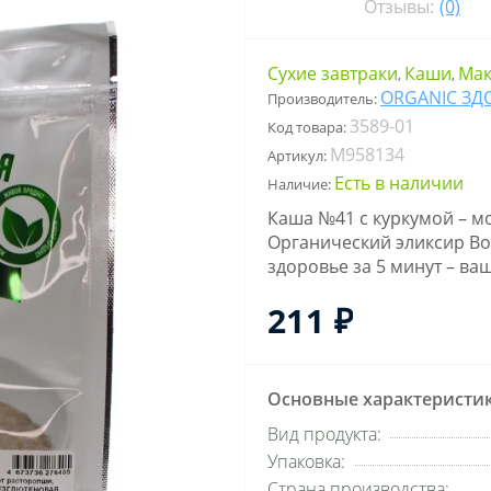
Отзывы:
(0)
Сухие завтраки
Каши
Мак
,
,
ORGANIC ЗД
Производитель:
3589-01
Код товара:
M958134
Артикул:
Есть в наличии
Наличие:
Каша №41 с куркумой – мо
Органический эликсир Вос
здоровье за 5 минут – ва
211 ₽
Основные характеристи
Вид продукта:
Упаковка:
Страна производства: