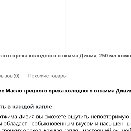
кого ореха холодного отжима Дивия, 250 мл ком
зывов (0)
Похожие товары
е Масло грецкого ореха холодного отжима Дивия
сть в каждой капле
отжима Дивия вы сможете ощутить неповторимую и
м обладает необыкновенным вкусом и насыщенным
грецких орехов, каждая капля - настоящий ручной 