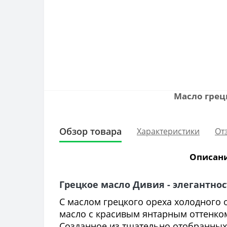
Масло грец
Обзор товара
Характеристики
От
Описани
Грецкое масло Дивия - элегантно
С маслом грецкого ореха холодного 
масло с красивым янтарным оттенко
Созданное из тщательно отобранных 