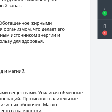
ный запас.
0
а. Обогащенное жирными
 организмом, что делает его
0
асным источником энергии и
ользу для здоровья.
д и магний.
ными веществами. Усиливая обменные
 операций. Противовоспалительные
лизистых оболочек. Масло
ств в тканях кожи.