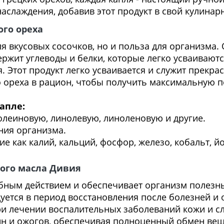
аслаждения, добавив этот продукт в свой кулинар
ого ореха
для вкусовых сосочков, но и польза для организм
жит углеводы и белки, которые легко усваиваются
. Этот продукт легко усваивается и служит прекр
 ореха в рацион, чтобы получить максимальную п
апле:
олеиновую, линолевую, линоленовую и другие.
ения организма.
 как калий, кальций, фосфор, железо, кобальт, йо
кого масла Дивия
ебным действием и обеспечивает организм полез
уется в период восстановления после болезней и
ри лечении воспалительных заболеваний кожи и с
н и ожогов, обеспечивая полноценный обмен веще