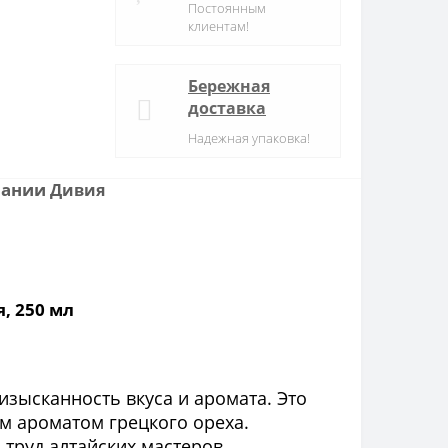
Постоянным
клиентам!
Бережная
доставка
Надежная упаковка!
пании
Дивия
, 250 мл
зысканность вкуса и аромата. Это
 ароматом грецкого ореха.
труд алтайских мастеров.