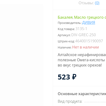
Отзывы:
(0)
Бакалея
Масло грецкого 
,
ДИВИЯ
Производитель:
3135-1
Код товара:
DIV-GREC-250
Артикул:
4640015190097
Штрих-код:
Нет в наличии
Наличие:
Алтайское нерафинирован
полезные Омега-кислоты 
во вкус грецких орехов!
523 ₽
Основные характеристи
Вид продукта: