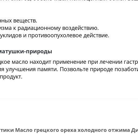
нных веществ.
зма к радиационному воздействию.
уклидов и противоопухолевое действие.
 матушки-природы
кое масло находит применение при лечении гастри
ля улучшения памяти. Позвольте природе позабот
продукт.
тики Масло грецкого ореха холодного отжима Ди