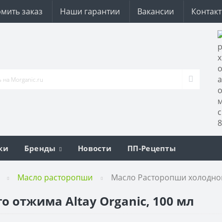
мить заказ
Наши гарантии
Вакансии
Контак
ки
Бренды
Новости
ПП-Рецепты
Масло расторопши
Масло Расторопши холодного
 отжима Altay Organic, 100 мл