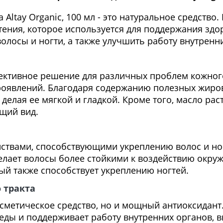
ltay Organic, 100 мл - это натуральное средство
тения, которое используется для поддержания здо
олосы и ногти, а также улучшить работу внутренн
ективное решение для различных проблем кожног
роявлений. Благодаря содержанию полезных жиров
делая ее мягкой и гладкой. Кроме того, масло ра
щий вид.
твами, способствующими укреплению волос и ногт
елает волосы более стойкими к воздействию окру
й также способствует укреплению ногтей.
 тракта
осметическое средство, но и мощный антиоксидан
реды и поддерживает работу внутренних органов,