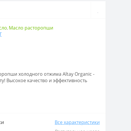
сло
Масло расторопши
,
Т
оропши холодного отжима Altay Organic -
ту! Высокое качество и эффективность
ки
Все характеристики