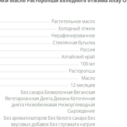
ки Масло Расторопши холодного отжима Altay Or
Растительное масло
Холодный отжим
Нерафинированное
Стеклянная бутылка
Россия
Алтайский край
100 мл
Расторопша
Масло
12 месяцев
Без сахара Безмолочная Веганская
Вегетарианская Диета Дюкана Кетогенная
диета Низкобелковая Низкоуглеводная
Сыроедение
Без ароматизаторов Без белого сахара Без
вкусовых добавок Без глутамата натрия