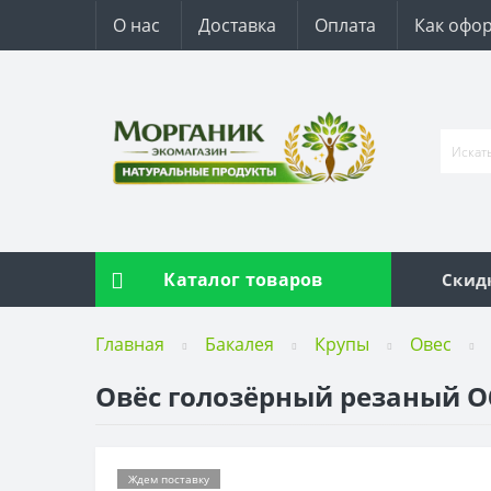
О нас
Доставка
Оплата
Как офор
Каталог товаров
Скид
Главная
Бакалея
Крупы
Овес
Овёс голозёрный резаный Об
Ждем поставку