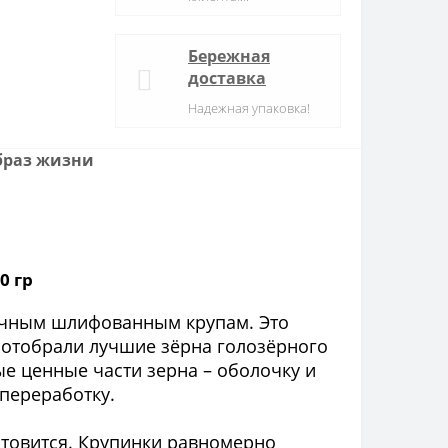
Бережная
доставка
Надежная упаковка!
браз жизни
0 гр
вычным шлифованным крупам. Это
 отобрали лучшие зёрна голозёрного
ые ценные части зерна – оболочку и
переработку.
отовится. Крупинки равномерно