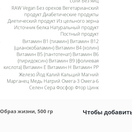
соли Без яиц
RAW Vegan Без орехов Вегетарианский
продукт Диабетические продукты
Диетический продукт Из цельного зерна
Источник белка Натуральный продукт
Постный продукт
Витамин B1 (тиамин) Витамин B12
(цианокобаламин) Витамин B4 (холин)
Витамин B5 (пантотенат) Витамин B6
(пиридоксин) Витамин B9 (фолиевая
кислота) Витамин E Витамин H Витамин PP
Железо Йод Калий Кальций Магний
Марганец Медь Натрий Омега-3 Омега-6
Селен Сера Фосфор Фтор Цинк
Образ жизни, 500 гр
Чтобы добавить