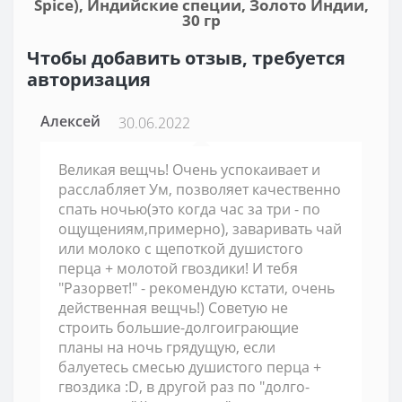
Spice), Индийские специи, Золото Индии,
30 гр
Чтобы добавить отзыв, требуется
авторизация
Алексей
30.06.2022
Великая вещчь! Очень успокаивает и
расслабляет Ум, позволяет качественно
спать ночью(это когда час за три - по
ощущениям,примерно), заваривать чай
или молоко с щепоткой душистого
перца + молотой гвоздики! И тебя
"Разорвет!" - рекомендую кстати, очень
действенная вещчь!) Советую не
строить большие-долгоиграющие
планы на ночь грядущую, если
балуетесь смесью душистого перца +
гвоздика :D, в другой раз по "долго-