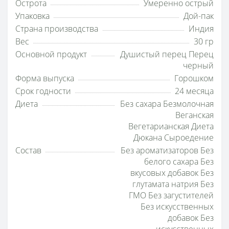
Острота
Умеренно острый
Упаковка
Дой-пак
Страна производства
Индия
Вес
30 гр
Основной продукт
Душистый перец Перец
черный
Форма выпуска
Горошком
Срок годности
24 месяца
Диета
Без сахара Безмолочная
Веганская
Вегетарианская Диета
Дюкана Сыроедение
Состав
Без ароматизаторов Без
белого сахара Без
вкусовых добавок Без
глутамата натрия Без
ГМО Без загустителей
Без искусственных
добавок Без
искусственных