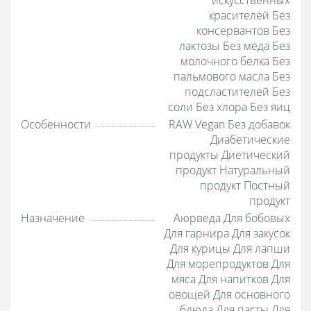
красителей Без
консервантов Без
лактозы Без мёда Без
молочного белка Без
пальмового масла Без
подсластителей Без
соли Без хлора Без яиц
Особенности
RAW Vegan Без добавок
Диабетические
продукты Диетический
продукт Натуральный
продукт Постный
продукт
Назначение
Аюрведа Для бобовых
Для гарнира Для закусок
Для курицы Для лапши
Для морепродуктов Для
мяса Для напитков Для
овощей Для основного
блюда Для пасты Для