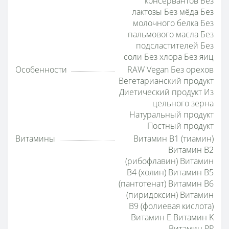
консервантов Без
лактозы Без мёда Без
молочного белка Без
пальмового масла Без
подсластителей Без
соли Без хлора Без яиц
Особенности
RAW Vegan Без орехов
Вегетарианский продукт
Диетический продукт Из
цельного зерна
Натуральный продукт
Постный продукт
Витамины
Витамин B1 (тиамин)
Витамин B2
(рибофлавин) Витамин
B4 (холин) Витамин B5
(пантотенат) Витамин B6
(пиридоксин) Витамин
B9 (фолиевая кислота)
Витамин E Витамин K
Витамин PP