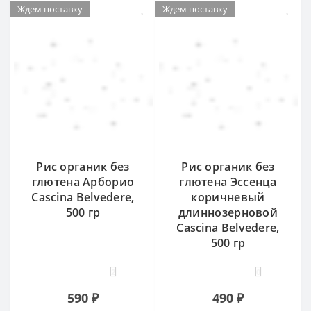
Ждем поставку
Ждем поставку
Рис органик без
Рис органик без
глютена Арборио
глютена Эссенца
Cascina Belvedere,
коричневый
500 гр
длиннозерновой
Cascina Belvedere,
500 гр
2
0
590 ₽
490 ₽