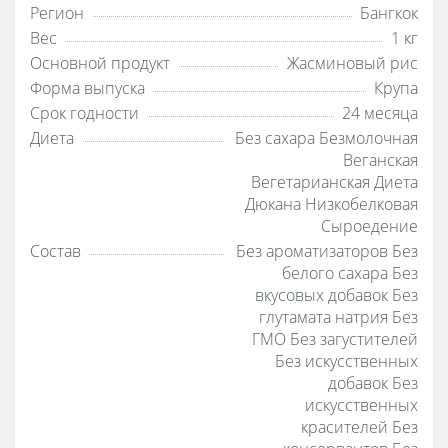
Регион
Бангкок
Вес
1 кг
Основной продукт
Жасминовый рис
Форма выпуска
Крупа
Срок годности
24 месяца
Диета
Без сахара Безмолочная
Веганская
Вегетарианская Диета
Дюкана Низкобелковая
Сыроедение
Состав
Без ароматизаторов Без
белого сахара Без
вкусовых добавок Без
глутамата натрия Без
ГМО Без загустителей
Без искусственных
добавок Без
искусственных
красителей Без