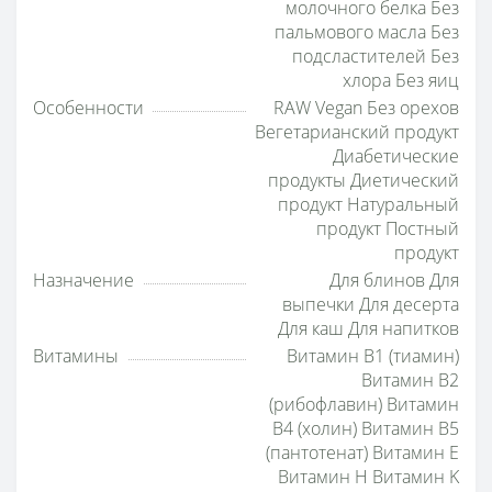
молочного белка Без
пальмового масла Без
подсластителей Без
хлора Без яиц
Особенности
RAW Vegan Без орехов
Вегетарианский продукт
Диабетические
продукты Диетический
продукт Натуральный
продукт Постный
продукт
Назначение
Для блинов Для
выпечки Для десерта
Для каш Для напитков
Витамины
Витамин B1 (тиамин)
Витамин B2
(рибофлавин) Витамин
B4 (холин) Витамин B5
(пантотенат) Витамин E
Витамин H Витамин K