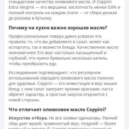
стандартами качества оливкового масла. И Coppini
Extra Vergine — его вершина: кислотность менее 0,8% и
полный контроль на каждом этапе — от сбора урожая
до розлива в бутылку.
Почему на кухне важно хорошее масло?
Профессиональные повара давно усвоили это
правило: то, что вы добавляете в салат, может как
испортить, так и вознести блюдо. Качественное масло
экономичнее! Его вкус настолько насыщенный и
глубокий, что нужно буквально несколько капель,
чтобы преобразить еду.
Исследования подтверждают, что регулярное
использование хорошего оливкового масла полезно
для здоровья. Coppini — это инвестиция в вкус ваших
блюд: с ним салат заиграет яркими красками, паста
обретет характер, а простые закуски откроются с
новой стороны.
Что отличает оливковое масло Coppini?
Искусство отбора.
Не все оливки одинаковы. Ранний
сбор дает яркий, травянистый вкус, поздний — более
плотный и округлый. Coppini виртуозно находит ту