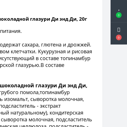
0
околадной глазури Ди энд Ди, 20г
питания.
0
одержат сахара, глютена и дрожжей.
ом клетчатки. Кукурузная и рисовая
исутствующий в составе топинамбур
рской глазурью.В составе
-шоколадной глазури Ди энд Ди,
 грубого помола,топинамбур
ль изомальт, сыворотка молочная,
одсластитель - экстракт
чный натуральному), кондитерская
 сыворотка молочная, подсластитель
ческая целлюлоза, подсластитель -