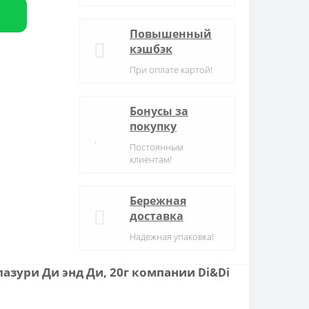
Повышенный
кэшбэк
При оплате картой!
Бонусы за
покупку
Постоянным
клиентам!
Бережная
доставка
Надежная упаковка!
лазури Ди энд Ди, 20г компании
Di&Di