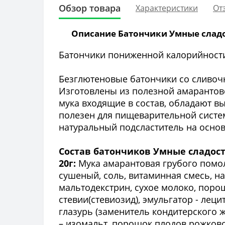
Обзор товара
Характеристики
От
Описание Батончики Умные сладос
Батончики пониженной калорийности 
Безглютеновые батончики со сливоч
Изготовлены из полезной амарантов
мука входящие в состав, обладают в
полезен для пищеварительной систе
натуральный подсластитель на основ
Состав батончиков Умные сладост
20г:
Мука амарантовая грубого помол
сушеный, соль, витаминная смесь, н
мальтодекстрин, сухое молоко, порош
стевии(стевиозид), эмульгатор - лец
глазурь (заменитель кондитерского 
– изомальт, порошок плодов рожково