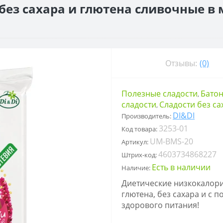
без сахара и глютена сливочные 
Отзывы:
(0)
Полезные сладости
Бато
,
сладости
Сладости без са
,
DI&DI
Производитель:
3253-01
Код товара:
UM-BMS-20
Артикул:
4603734868227
Штрих-код:
Есть в наличии
Наличие:
Диетические низкокалори
глютена, без сахара и с 
здорового питания!