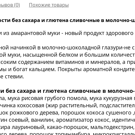
зывов (0)
Похожие товары
ти без сахара и глютена сливочные в молочно-ш
из амарантовой муки - новый продукт здорового 
ной начинкой в молочно-шоколадной глазури-не с
ой муки, насыщенной белком и большим количеств
ысоким содержанием витаминов и минералов, а пр
мы и богат кальцием. Покрыты ароматной кондите
е стевии.
и без сахара и глютена сливочные в молочно
а, мука рисовая грубого помола, мука кукурузная
ачинка кокосовая (жир растительный, подсластите
ок рожкового дерева, порошок кокоса сушеного ,п
итин соевый, ванилин, ароматизатор кокос, иденти
жира лауриновый, какао-порошок, мальтодекстрин,
го дерева, порошок топинамбура, микрокристалли