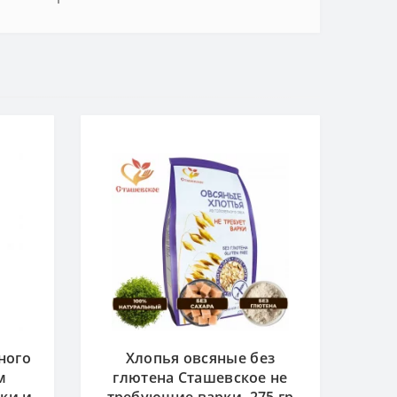
ного
Хлопья овсяные без
м
глютена Сташевское не