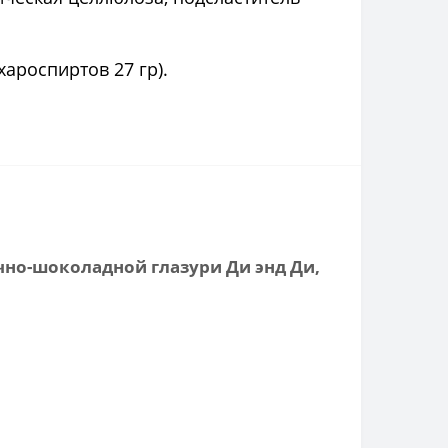
сахароспиртов 27 гр).
чно-шоколадной глазури Ди энд Ди,