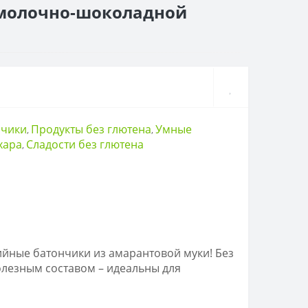
в молочно-шоколадной
нчики
Продукты без глютена
Умные
,
,
хара
Сладости без глютена
,
йные батончики из амарантовой муки! Без
полезным составом – идеальны для