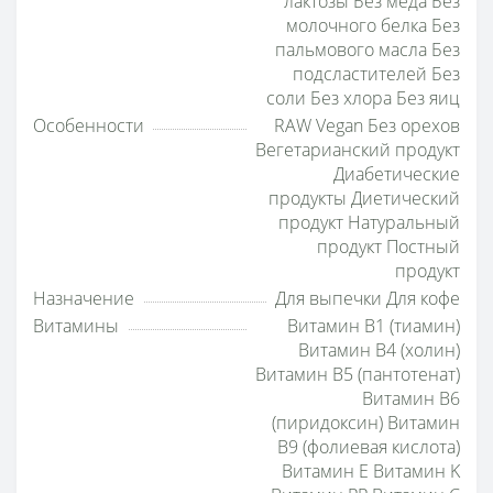
лактозы Без мёда Без
молочного белка Без
пальмового масла Без
подсластителей Без
соли Без хлора Без яиц
Особенности
RAW Vegan Без орехов
Вегетарианский продукт
Диабетические
продукты Диетический
продукт Натуральный
продукт Постный
продукт
Назначение
Для выпечки Для кофе
Витамины
Витамин B1 (тиамин)
Витамин B4 (холин)
Витамин B5 (пантотенат)
Витамин B6
(пиридоксин) Витамин
B9 (фолиевая кислота)
Витамин E Витамин K