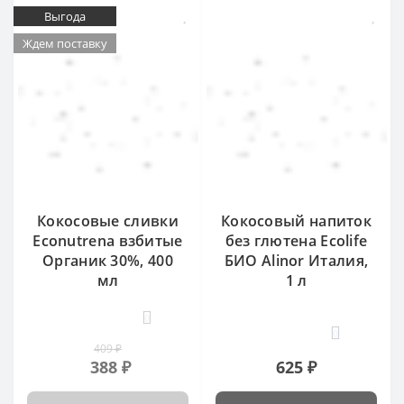
Выгода
Ждем поставку
Кокосовые сливки
Кокосовый напиток
Econutrena взбитые
без глютена Ecolife
Органик 30%, 400
БИО Alinor Италия,
мл
1 л
0
0
409 ₽
388 ₽
625 ₽