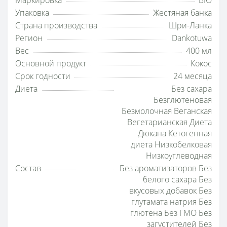
Упаковка
Жестяная банка
Страна производства
Шри-Ланка
Регион
Dankotuwa
Вес
400 мл
Основной продукт
Кокос
Срок годности
24 месяца
Диета
Без сахара
Безглютеновая
Безмолочная Веганская
Вегетарианская Диета
Дюкана Кетогенная
диета Низкобелковая
Низкоуглеводная
Состав
Без ароматизаторов Без
белого сахара Без
вкусовых добавок Без
глутамата натрия Без
глютена Без ГМО Без
загустителей Без