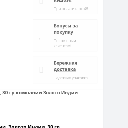
кэшбэк
При оплате картой!
Бонусы за
покупку
Постоянным
клиентам!
Бережная
доставка
Надежная упаковка!
, 30 гр компании
Золото Индии
и, Золото Индии, 30 гр