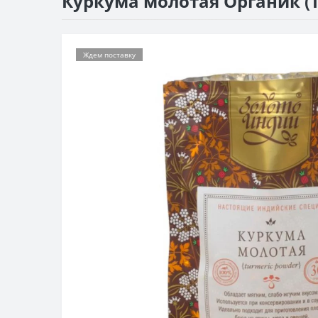
Куркума молотая Органик (T
Ждем поставку