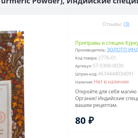
urmeric Powder), Индийские специи
Отзывы:
(3)
Приправы и специи
Курк
,
ЗОЛОТО ИН
Производитель:
2776-01
Код товара:
57-0300-0030
Артикул:
4634444034091
Штрих-код:
Нет в наличии
Наличие:
Откройте для себя магию
Органик! Индийские спец
вашим рецептам.
80 ₽