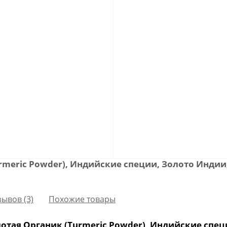
rmeric Powder), Индийские специи, Золото Индии
зывов (3)
Похожие товары
тая Органик (Turmeric Powder), Индийские специ