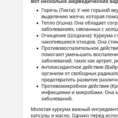
Вот несколько аюрведических ха
Горечь (Тикта): У нее горький 
выделению желчи, которая помо
Тепло (Ушна): Она обладает со
заболеваниях, связанных с холод
Очищение (Шодхана): Куркума с
накопившихся отходов. Она стим
Противовоспалительное действи
помогают уменьшить воспаление
заболеваний, таких как артрит,
Антиоксидантное действие (Вай
организм от свободных радикало
предотвратить развитие различ
Противомикробное действие (Кр
инфекциями и микробами. Она м
заболеваний.
Молотая куркума важный ингредиент
капсулы и масло. Однако перед испо