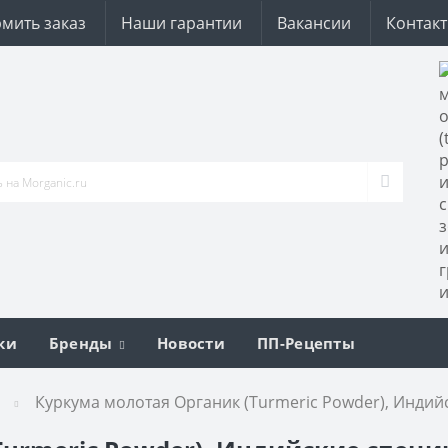
мить заказ
Наши гарантии
Вакансии
Контак
ки
Бренды
Новости
ПП-Рецепты
Куркума молотая Органик (Turmeric Powder), Индийс