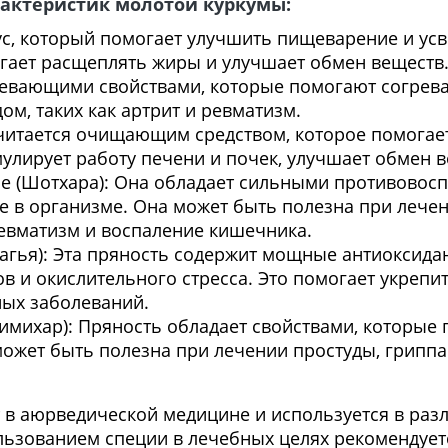
рактеристик молотой куркумы:
вкус, который помогает улучшить пищеварение и ус
гает расщеплять жиры и улучшает обмен веществ
гревающими свойствами, которые помогают согрева
ом, таких как артрит и ревматизм.
читается очищающим средством, которое помогает
улирует работу печени и почек, улучшает обмен 
е (Шотхара): Она обладает сильными противовос
 в организме. Она может быть полезна при лече
 ревматизм и воспаление кишечника.
рагья): Эта пряность содержит мощные антиоксида
в и окислительного стресса. Это помогает укрепи
ных заболеваний.
имихар): Пряность обладает свойствами, которые
ожет быть полезна при лечении простуды, гриппа
 в аюрведической медицине и используется в раз
льзованием специи в лечебных целях рекомендует