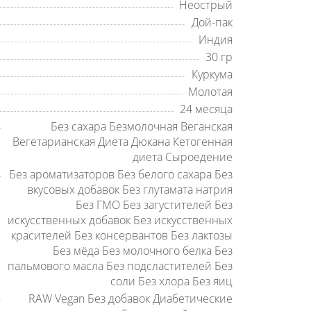
Неострый
Дой-пак
Индия
30 гр
Куркума
Молотая
24 месяца
Без сахара Безмолочная Веганская
Вегетарианская Диета Дюкана Кетогенная
диета Сыроедение
Без ароматизаторов Без белого сахара Без
вкусовых добавок Без глутамата натрия
Без ГМО Без загустителей Без
искусственных добавок Без искусственных
красителей Без консервантов Без лактозы
Без мёда Без молочного белка Без
пальмового масла Без подсластителей Без
соли Без хлора Без яиц
RAW Vegan Без добавок Диабетические