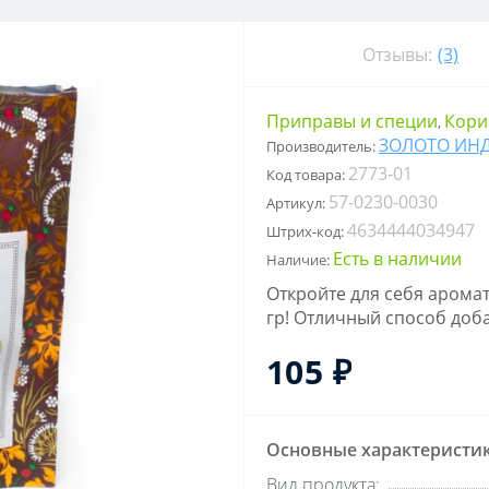
Отзывы:
(3)
Приправы и специи
Кори
,
ЗОЛОТО ИН
Производитель:
2773-01
Код товара:
57-0230-0030
Артикул:
4634444034947
Штрих-код:
Есть в наличии
Наличие:
Откройте для себя арома
гр! Отличный способ доба
105 ₽
Основные характеристи
Вид продукта: