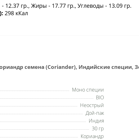
- 12.37 гр., Жиры - 17.77 гр., Углеводы - 13.09 гр.
):
298 кКал
риандр семена (Coriander), Индийские специи, З
Моно специи
BIO
Неострый
Дой-пак
Индия
30 гр
Кориандр