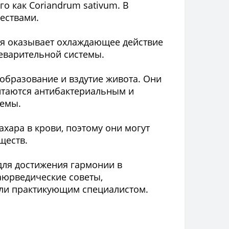
о как Coriandrum sativum. В
ествами.
ция оказывает охлаждающее действие
еварительной системы.
ообразование и вздутие живота. Они
итаются антибактериальным и
темы.
хара в крови, поэтому они могут
ществ.
для достижения гармонии в
аюрведические советы,
ли практикующим специалистом.