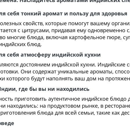
семена: Насладитесь ароматами индийских сп
ля себя тонкий аромат и пользу для здоровья
олезных свойств, которые помогут вашему органи
етается с цитрусами, придавая ему одновременно с
о многие блюда, включая картофельное пюре, суп
индийских блюд.
ля себя атмосферу индийской кухни
ляются достоянием индийской кухни. Индийские сп
аготовки. Они содержат уникальные ароматы, спос
и которого будут наполнять ваш дом на протяжен
ндии, где бы вы ни находились
ность приготовить аутентичное индийское блюдо д
ни находились: на продуктовом рынке, в ресторан
риготовления блюда для всей семьи, такие как де
рведе