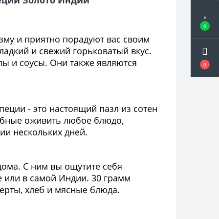
еций Золото Индии
0
зму и приятно порадуют вас своим
ладкий и свежий горьковатый вкус.
ы и соусы. Они также являются
0
еции - это настоящий пазл из сотен
обные оживить любое блюдо,
ии нескольких дней.
ома. С ним вы ощутите себя
е или в самой Индии. 30 грамм
серты, хлеб и мясные блюда.