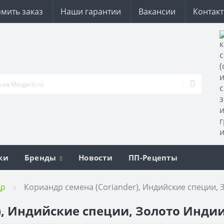
мить заказ
Наши гарантии
Вакансии
Контак
ки
Бренды
Новости
ПП-Рецепты
др
Кориандр семена (Coriander), Индийские специи, З
), Индийские специи, Золото Индии,