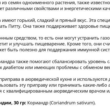
 из семян одноименного растения, также известног
ет различными свойствами и энергетическими кач
 имеют горький, сладкий и пряный вкус. Эта спе
ать Питту. Она также поддерживает здоровье пищ
нным средством, то есть они могут устранить газ
тит и улучшать пищеварение. Кроме того, они сч
жет быть полезно для поддержания иммунной сис
риандра также помогают сбалансировать уровень са
их диабетом или имеющих проблемы с обменом ве
 приправа в аюрведической кухне и используются 
ьзовать эту приправу или принимать какие-либо 
ся с квалифицированным аюрведическим врачом и
дии, 30 гр:
Кориандр (Coriandrum sativum).