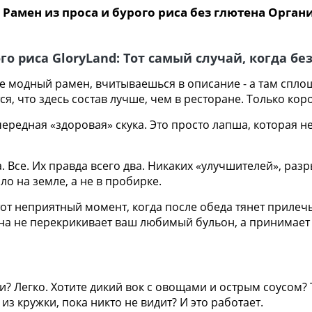
амен из проса и бурого риса без глютена Органи
го риса GloryLand: Тот самый случай, когда бе
не модный рамен, вчитываешься в описание - а там спл
я, что здесь состав лучше, чем в ресторане. Только коро
чередная «здоровая» скука. Это просто лапша, которая н
. Все. Их правда всего два. Никаких «улучшителей», раз
ло на земле, а не в пробирке.
от неприятный момент, когда после обеда тянет прилечь?
 Она не перекрикивает ваш любимый бульон, а принимает 
? Легко. Хотите дикий вок с овощами и острым соусом? 
из кружки, пока никто не видит? И это работает.