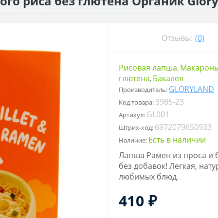
ого риса без глютена Органик Glory
Отзывы:
(0)
Рисовая лапша
Макарон
,
глютена
Бакалея
,
GLORYLAND
Производитель:
3985-23
Код товара:
GL001
Артикул:
6972079650933
Штрих-код:
Есть в наличии
Наличие:
Лапша Рамен из проса и б
без добавок! Легкая, нат
любимых блюд.
410 ₽