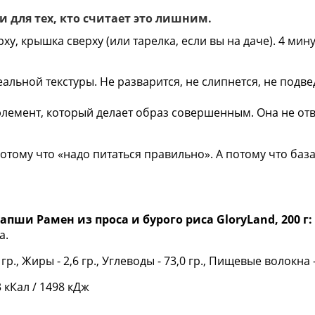
, и для тех, кто считает это лишним.
ху, крышка сверху (или тарелка, если вы на даче). 4 мин
альной текстуры. Не разварится, не слипнется, не подве
 элемент, который делает образ совершенным. Она не от
тому что «надо питаться правильно». А потому что база 
пши Рамен из проса и бурого риса GloryLand, 200 г:
а.
 гр., Жиры - 2,6 гр., Углеводы - 73,0 гр., Пищевые волокна -
 кКал / 1498 кДж