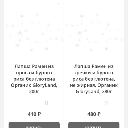
Лапша Рамен из
Лапша Рамен из
проса и бурого
гречки и бурого
риса без глютена
риса без глютена,
Органик GloryLand,
не жирная, Органик
200г
GloryLand, 280г
0
0
410 ₽
480 ₽
КУПИТЬ
КУПИТЬ