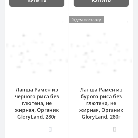
Ждем поставку
Лапша Рамен из
Лапша Рамен из
черного риса без
бурого риса без
глютена, не
глютена, не
жирная, Органик
жирная, Органик
GloryLand, 280г
GloryLand, 280г
0
0