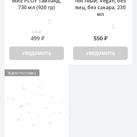
MAE PLOY Таиланд,
постный, Vegan, без
730 мл (920 гр)
яиц, без сахара, 230
мл
0
0
579 ₽
499 ₽
550 ₽
УВЕДОМИТЬ
УВЕДОМИТЬ
Ждем поставку