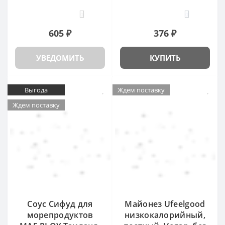
0
0
605 ₽
376 ₽
УВЕДОМИТЬ
КУПИТЬ
Выгода
Ждем поставку
Ждем поставку
Соус Сифуд для
Майонез Ufeelgood
морепродуктов
низкокалорийный,