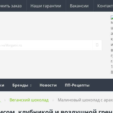
мить заказ
Наши гарантии
Вакансии
Контак
ки
Бренды
Новости
ПП-Рецепты
д
Веганский шоколад
Малиновый шоколад с арахи
сом, клубникой и воздушной гречк