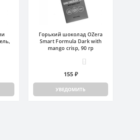
ми
Горький шоколад OZera
ель,
Smart Formula Dark with
mango crisp, 90 гр
0
155 ₽
УВЕДОМИТЬ