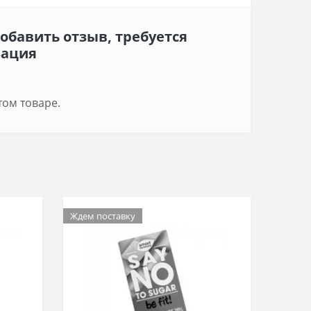
обавить отзыв, требуется
зация
том товаре.
Ждем поставку