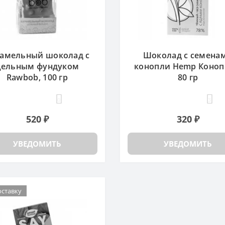
амельный шоколад с
Шоколад с семена
цельным фундуком
конопли Hemp Коноп
Rawbob, 100 гр
80 гр
0
3
520 ₽
320 ₽
УВЕДОМИТЬ
УВЕДОМИТЬ
ставку