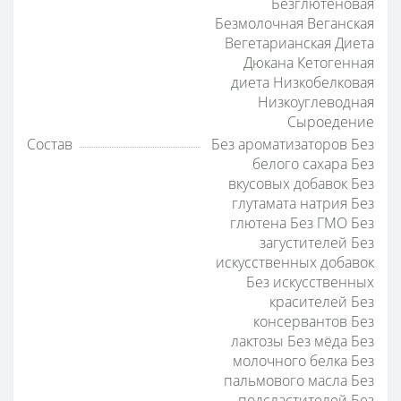
Безглютеновая
Безмолочная Веганская
Вегетарианская Диета
Дюкана Кетогенная
диета Низкобелковая
Низкоуглеводная
Сыроедение
Состав
Без ароматизаторов Без
белого сахара Без
вкусовых добавок Без
глутамата натрия Без
глютена Без ГМО Без
загустителей Без
искусственных добавок
Без искусственных
красителей Без
консервантов Без
лактозы Без мёда Без
молочного белка Без
пальмового масла Без
подсластителей Без