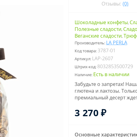
Отзывы:
(0)
Шоколадные конфеты
Сл
,
Полезные сладости
Сладо
,
Веганские сладости
Трюф
,
LA PERLA
Производитель:
3787-01
Код товара:
LAP-2607
Артикул:
8032853500729
Штрих-код:
Есть в наличии
Наличие:
Забудьте о запретах! Наш
глютена и лактозы. Тольк
премиальный десерт ждет
3 270 ₽
Основные характеристи