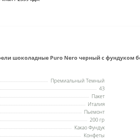
ли шоколадные Puro Nero черный с фундуком без 
Премиальный Темный
43
Пакет
Италия
Пьемонт
200 гр
Какао Фундук
Конфеты