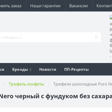
мить заказ
Наши гарантии
Вакансии
Контак
ки
Бренды
Новости
ПП-Рецепты
Трюфель конфеты
Трюфели шоколадные Puro Ner
ro черный с фундуком без сахара L