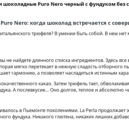
шоколадные Puro Nero черный с фундуком без сах
Puro Nero: когда шоколад встречается с сове
 итальянского трюфеля? В умении быть собой. В нем нет 
a вы не найдете длинного списка ингредиентов. Здесь 
торая мягко перетекает в нежную сладость отборного п
шает гармонию, а позволяет насладиться истинным харак
кокачественного какао. Затем трюфель тает, обволакив
ндука. А послевкусие… Оно долгое, теплое и абсолютно ч
чивалось в Пьемонте поколениями. La Perla продолжает 
ного фундука. Никакого глютена, никаких лишних добав