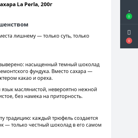
ара La Perla, 200г
0
ршенством
места лишнему — только суть, только
0
все выверено: насыщенный темный шоколад
ьемонтского фундука. Вместо сахара —
тером какао и ореха.
ая язык маслянистой, невероятно нежной
истое, без намека на приторность.
эту традицию: каждый трюфель создается
ок — только честный шоколад в его самом