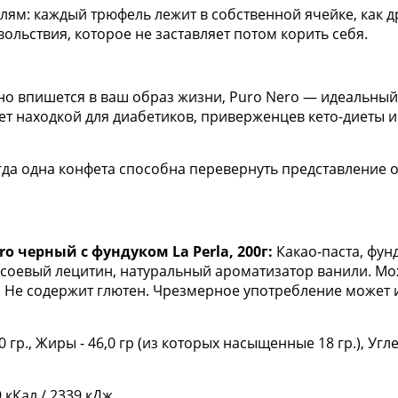
лям: каждый трюфель лежит в собственной ячейке, как д
вольствия, которое не заставляет потом корить себя.
но впишется в ваш образ жизни, Puro Nero — идеальный
ет находкой для диабетиков, приверженцев кето-диеты и 
огда одна конфета способна перевернуть представление 
 черный с фундуком La Perla, 200г:
Какао-паста, фунд
: соевый лецитин, натуральный ароматизатор ванили. Мо
3%. Не содержит глютен. Чрезмерное употребление может
0 гр., Жиры - 46,0 гр (из которых насыщенные 18 гр.), Углев
 кКал / 2339 кДж