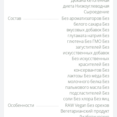
Дюкана Кетогенная
диета Низкоуглеводная
Сыроедение
Состав
Без ароматизаторов Без
белого сахара Без
вкусовых добавок Без
глутамата натрия Без
глютена Без ГМО Без
загустителей Без
искусственных добавок
Без искусственных
красителей Без
консервантов Без
лактозы Без мёда Без
молочного белка Без
пальмового масла Без
подсластителей Без
соли Без хлора Без яиц
Особенности
RAW Vegan Без орехов
Вегетарианский продукт
Диабетические