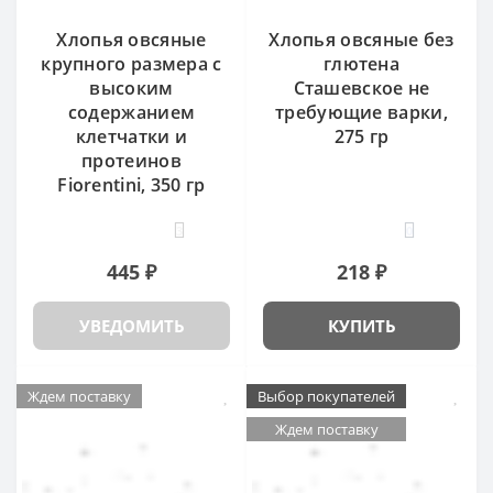
Хлопья овсяные
Хлопья овсяные без
крупного размера с
глютена
высоким
Сташевское не
содержанием
требующие варки,
клетчатки и
275 гр
протеинов
Fiorentini, 350 гр
3
0
445 ₽
218 ₽
УВЕДОМИТЬ
КУПИТЬ
Ждем поставку
Выбор покупателей
Ждем поставку