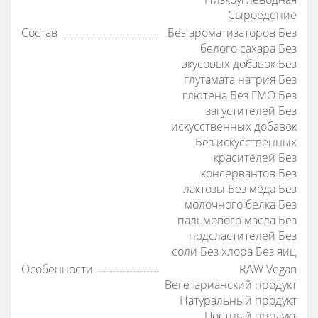
Сыроедение
Состав
Без ароматизаторов Без
белого сахара Без
вкусовых добавок Без
глутамата натрия Без
глютена Без ГМО Без
загустителей Без
искусственных добавок
Без искусственных
красителей Без
консервантов Без
лактозы Без мёда Без
молочного белка Без
пальмового масла Без
подсластителей Без
соли Без хлора Без яиц
Особенности
RAW Vegan
Вегетарианский продукт
Натуральный продукт
Постный продукт