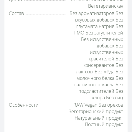
Вегетарианская
Состав
Без ароматизаторов Без
вкусовых добавок Без
глутамата натрия Без
ГМО Без загустителей
Без искусственных
добавок Без
искусственных
красителей Без
консервантов Без
лактозы Без мёда Без
молочного белка Без
пальмового масла Без
подсластителей Без
хлора Без яиц
Особенности
RAW Vegan Без орехов
Вегетарианский продукт
Натуральный продукт
Постный продукт