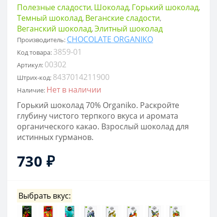
Полезные сладости
Шоколад
Горький шоколад
,
,
,
Темный шоколад
Веганские сладости
,
,
Веганский шоколад
Элитный шоколад
,
CHOCOLATE ORGANIKO
Производитель:
3859-01
Код товара:
00302
Артикул:
8437014211900
Штрих-код:
Нет в наличии
Наличие:
Горький шоколад 70% Organiko. Раскройте
глубину чистого терпкого вкуса и аромата
органического какао. Взрослый шоколад для
истинных гурманов.
730 ₽
Выбрать вкус: