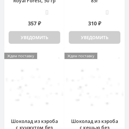
Royal Forest, 50 гр
85г
0
0
357 ₽
310 ₽
УВЕДОМИТЬ
УВЕДОМИТЬ
Ждем поставку
Ждем поставку
Шоколад из кэроба
Шоколад из кэроба
с кунжутом без
с кешью без