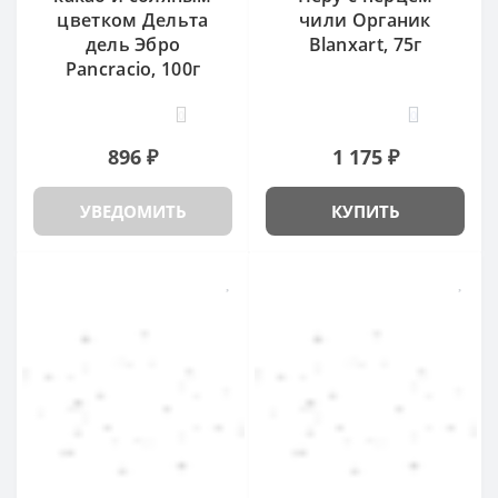
цветком Дельта
чили Органик
дель Эбро
Blanxart, 75г
Pancracio, 100г
0
0
896 ₽
1 175 ₽
УВЕДОМИТЬ
КУПИТЬ