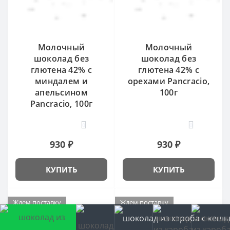
Молочный
Молочный
шоколад без
шоколад без
глютена 42% с
глютена 42% с
миндалем и
орехами Pancracio,
апельсином
100г
Pancracio, 100г
0
0
930 ₽
930 ₽
КУПИТЬ
КУПИТЬ
Ждем поставку
Ждем поставку