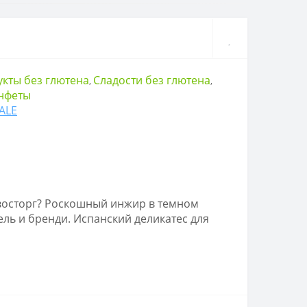
кты без глютена
Сладости без глютена
,
,
нфеты
ALE
восторг? Роскошный инжир в темном
ль и бренди. Испанский деликатес для