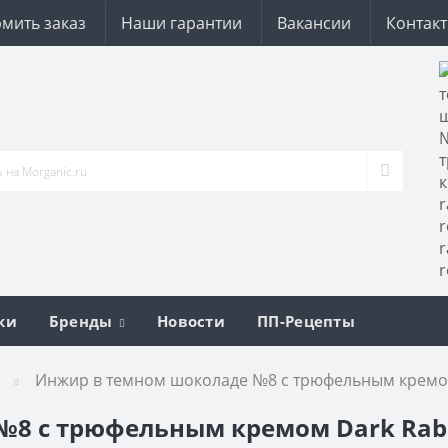
мить заказ
Наши гарантии
Вакансии
Контак
ки
Бренды
Новости
ПП-Рецепты
Инжир в темном шоколаде №8 с трюфельным кремом 
8 с трюфельным кремом Dark Rabit