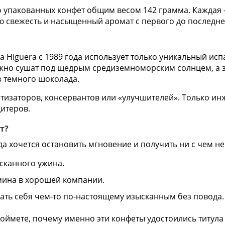
о упакованных конфет общим весом 142 грамма. Каждая 
ю свежесть и насыщенный аромат с первого до последнег
La Higuera с 1989 года использует только уникальный и
режно сушат под щедрым средиземноморским солнцем, а
з темного шоколада.
тизаторов, консервантов или «улучшителей». Только инж
итеров.
т?
огда хочется остановить мгновение и получить ни с чем н
сканного ужина.
мина в хорошей компании.
ать себя чем-то по-настоящему изысканным без повода.
 поймете, почему именно эти конфеты удостоились титул