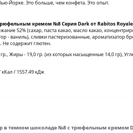
ью-Йорке. Это больше, чем конфета. Это опыт.
юфельным кремом №8 Серия Dark от Rabitos Royale,
жание 52% (сахар, паста какао, масло какао, концентри
ор - ваниль), сливки пастеризованные, ароматизатор бр
. Не содержит глютен.
 гр., Жиры - 19,0 гр. (из которых насыщенные 14,0 гр), Угл
 кКал / 1557.49 кДж
 в темном шоколаде №8 с трюфельным кремом Dark