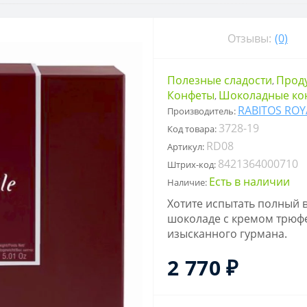
Отзывы:
(0)
Полезные сладости
Проду
,
Конфеты
Шоколадные ко
,
RABITOS ROY
Производитель:
3728-19
Код товара:
RD08
Артикул:
8421364000710
Штрих-код:
Есть в наличии
Наличие:
Хотите испытать полный 
шоколаде с кремом трюфе
изысканного гурмана.
2 770 ₽