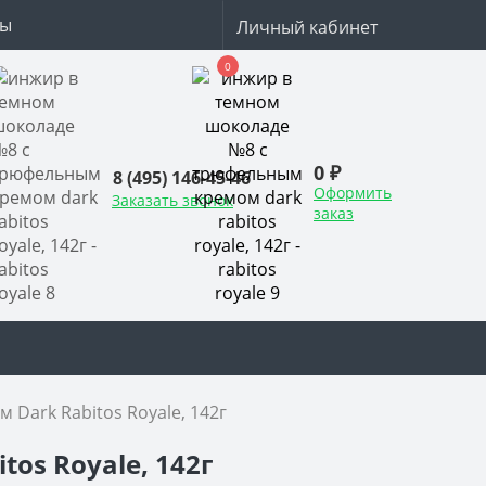
ты
Личный кабинет
0
0 ₽
8 (495) 146-45-46
Оформить
Заказать звонок
заказ
Dark Rabitos Royale, 142г
os Royale, 142г