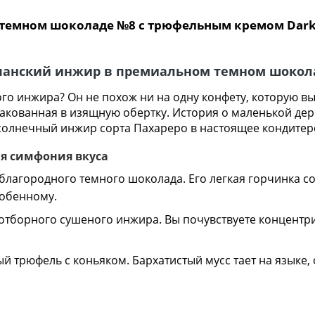
темном шоколаде №8 с трюфельным кремом Dark Ra
 испанский инжир в премиальном темном шоко
ого инжира? Он не похож ни на одну конфету, которую вы
упакованная в изящную обертку. История о маленькой де
солнечный инжир сорта Пахареро в настоящее кондитерс
я симфония вкуса
благородного темного шоколада. Его легкая горчинка со
собенному.
отборного сушеного инжира. Вы почувствуете концентр
 трюфель с коньяком. Бархатистый мусс тает на языке, 