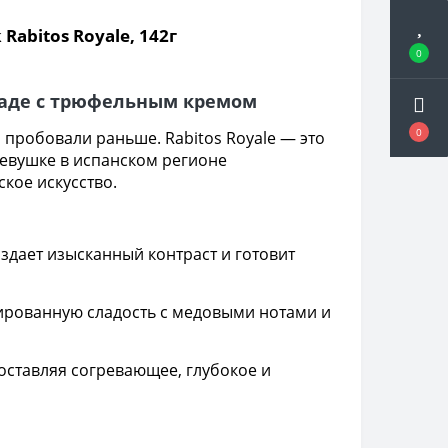
bitos Royale, 142г
0
ладе с трюфельным кремом
0
 пробовали раньше. Rabitos Royale — это
ревушке в испанском регионе
кое искусство.
здает изысканный контраст и готовит
ированную сладость с медовыми нотами и
оставляя согревающее, глубокое и