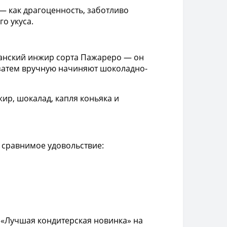
— как драгоценность, заботливо
о укуса.
спанский инжир сорта Пажареро — он
 затем вручную начиняют шоколадно-
ир, шокалад, капля коньяка и
е сравнимое удовольствие:
а «Лучшая кондитерская новинка» на