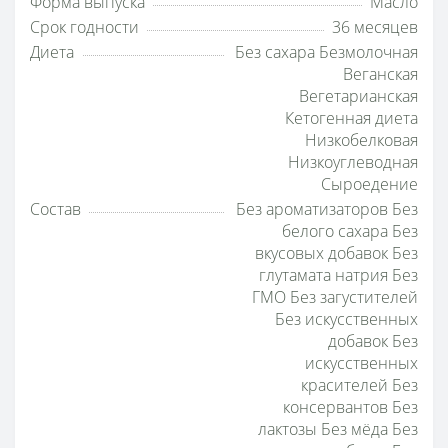
Форма выпуска
Масло
Срок годности
36 месяцев
Диета
Без сахара Безмолочная
Веганская
Вегетарианская
Кетогенная диета
Низкобелковая
Низкоуглеводная
Сыроедение
Состав
Без ароматизаторов Без
белого сахара Без
вкусовых добавок Без
глутамата натрия Без
ГМО Без загустителей
Без искусственных
добавок Без
искусственных
красителей Без
консервантов Без
лактозы Без мёда Без