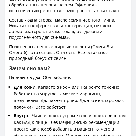
обработанных непонятно чем. Эфиопия -
исторический регион, где тмин растет так, как надо.
Состав - одна строка: масло семян черного тмина.
Никаких токоферолов для консервации, никаких
ароматизаторов, никакого «а вдруг добавим
подсолнечного для объема».
Полиненасыщенные жирные кислоты (Омега-3 и
Омега-6) - это основа. Они есть. Все остальное -
природный бонус от семян.
Зачем оно вам?
Вариантов два. Оба рабочие.
Для кожи.
Капаете в крем или наносите точечно.
Работает на упругость, мелкие морщины,
шелушения. Да, пахнет пряно. Да, это не «парфюм с
полочки». Зато работает.
Внутрь.
Чайная ложка утром, чайная ложка вечером.
Как БАД к пище - без медицинских рекомендаций,
просто как способ добавить в рацион то, чего в
обычной еде почти нет. Организм сам разберется,