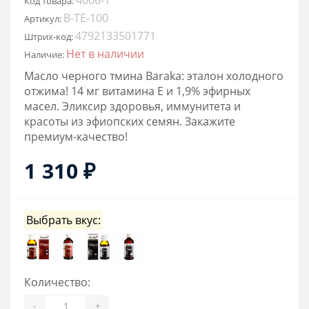
Код товара:
B-TE-100
Артикул:
4792133501771
Штрих-код:
Нет в наличии
Наличие:
Масло черного тмина Baraka: эталон холодного
отжима! 14 мг витамина Е и 1,9% эфирных
масел. Эликсир здоровья, иммунитета и
красоты из эфиопских семян. Закажите
премиум-качество!
1 310 ₽
Выбрать вкус:
Количество:
-
+