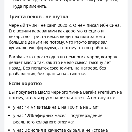
куда применить.
Триста веков - не шутка
Черный тмин - не хайп 2020-х. О нем писал Ибн Сина.
Его возили караванами как дорогую специю и
лекарство. Триста веков люди платили за него
большие деньги не потому, что кто-то впаривал
«уникальную формулу», а потому что он работал.
Baraka - это просто одна из немногих марок, которая
делает масло так, как это имело смысл тысячу лет
назад. Без попыток сэкономить на нагреве, без
разбавления, без вранья на этикетке.
Если коротко
Вы покупаете масло черного тмина Baraka Premium не
потому, что мы круто написали текст. А потому что:
у нас 14 мг витамина Е на 100 г, а не 3 мг;
у нас 1,9% эфирных масел - подтверждение
реального холодного отжима;
у нас Эфиопия в качестве сырья, а не «страна