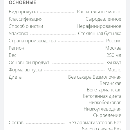
ОСНОВНЫЕ
Вид продукта
Растительное масло
Классификация
Сыродавленное
Способ очистки
Нерафинированное
Упаковка
Стеклянная бутылка
Страна производства
Россия
Регион
Москва
Вес
250 мл
Основной продукт
Кунжут
Форма выпуска
Масло
Диета
Без сахара Безмолочная
Веганская
Вегетарианская
Кетогенная диета
Низкобелковая
Низкоуглеводная
Сыроедение
Состав
Без ароматизаторов Без
белого сахара Без