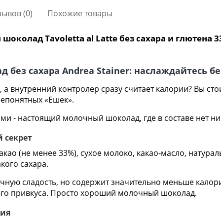
зывов (0)
Похожие товары
колад Tavoletta al Latte без сахара и глютена 33
 без сахара Andrea Stainer: наслаждайтесь б
 а внутренний контролер сразу считает калории? Вы стои
 непонятных «Ешек».
вами - настоящий молочный шоколад, где в составе нет н
й секрет
 какао (не менее 33%), сухое молоко, какао-масло, натур
кого сахара.
ычную сладость, но содержит значительно меньше калорий
го привкуса. Просто хороший молочный шоколад.
вия