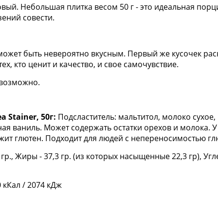
ый. Небольшая плитка весом 50 г - это идеальная порц
зений совести.
е может быть невероятно вкусным. Первый же кусочек ра
ех, кто ценит и качество, и свое самочувствие.
 возможно.
Stainer, 50г:
Подсластитель: мальтитол, молоко сухое, 
ная ваниль. Может содержать остатки орехов и молока. 
жит глютен. Подходит для людей с непереносимостью гл
 гр., Жиры - 37,3 гр. (из которых насыщенные 22,3 гр), Угле
 кКал / 2074 кДж