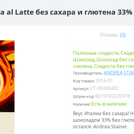
al Latte без сахара и глютена 33% A
Отзывы:
(0)
Полезные сладости
Сладо
,
Шоколад
Шоколад без са
,
глютена
Сладости без гл
,
ANDREA STA
Производитель:
3916-01
Код товара:
УТ-00000482
Артикул:
8019745020978
Штрих-код:
Есть в наличии
Наличие:
Вкус Италии без сахара
шоколадом 33% без глюте
остался. Andrea Stainer.