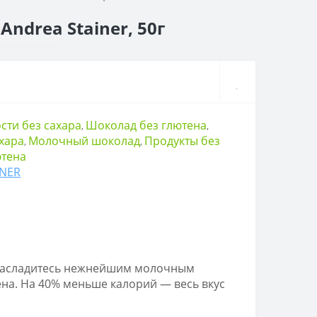
ndrea Stainer, 50г
сти без сахара
Шоколад без глютена
,
,
хара
Молочный шоколад
Продукты без
,
,
ютена
INER
! Насладитесь нежнейшим молочным
на. На 40% меньше калорий — весь вкус