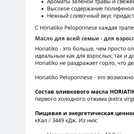
Ароматы зеленой травы и свежес
Высокое содержание полифеноло
Нежный сливочный вкус придас
С Horiatiko Peloponnese каждая трап
Масло для всей семьи - для взрос
Horiatiko - это больше, чем просто о
идеальным как для взрослых, так и д
Horiatiko не раздражает горло, что д
Horiatiko Peloponnese - это возможн
Состав оливкового масла HORIATIKO
первого холодного отжима (extra vi
Пищевая и энергетическая ценност
кКал / 3449 кДж. Из них: