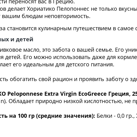
ти переносят вас в Грецию.
в делает Хориатико Пелопоннес не только вкусны
т вашим блюдам неповторимость.
еза становится кулинарным путешествием в самое 
лых и детей
ливковое масло, это забота о вашей семье. Его уни
ля детей. Его можно использовать даже для кормл
елает его идеальным для детского питания.
ость обогатить свой рацион и проявить заботу о з
 Peloponnese Extra Virgin EcoGreece Греция, 2
rgin). Обладает природно низкой кислотностью, не
ь на 100 гр (средние значения):
Белки - 0,0 гр.,