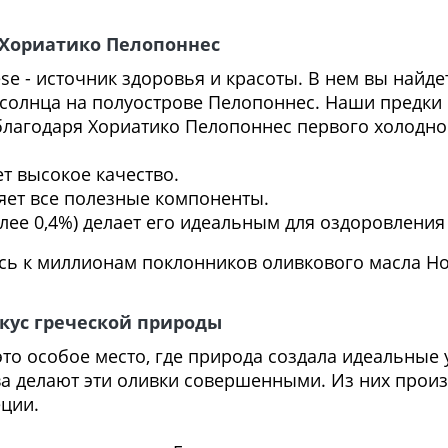
 Хориатико Пелопоннес
se - источник здоровья и красоты. В нем вы найд
солнца на полуострове Пелопоннес. Наши предки 
благодаря Хориатико Пелопоннес первого холодно
ет высокое качество.
ет все полезные компоненты.
олее 0,4%) делает его идеальным для оздоровления
ь к миллионам поклонников оливкового масла Hor
кус греческой природы
то особое место, где природа создала идеальные 
ва делают эти оливки совершенными. Из них произ
еции.