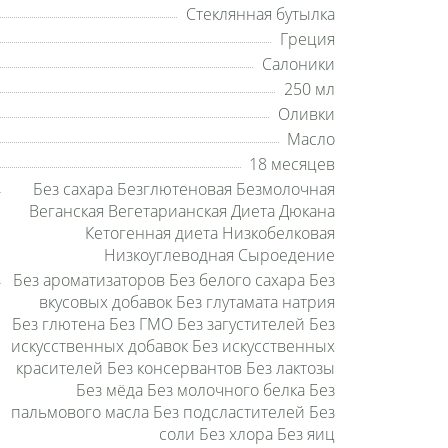
Стеклянная бутылка
Греция
Салоники
250 мл
Оливки
Масло
18 месяцев
Без сахара Безглютеновая Безмолочная
Веганская Вегетарианская Диета Дюкана
Кетогенная диета Низкобелковая
Низкоуглеводная Сыроедение
Без ароматизаторов Без белого сахара Без
вкусовых добавок Без глутамата натрия
Без глютена Без ГМО Без загустителей Без
искусственных добавок Без искусственных
красителей Без консервантов Без лактозы
Без мёда Без молочного белка Без
пальмового масла Без подсластителей Без
соли Без хлора Без яиц