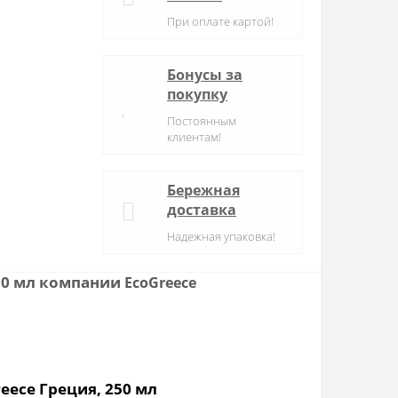
При оплате картой!
Бонусы за
покупку
Постоянным
клиентам!
Бережная
доставка
Надежная упаковка!
250 мл компании
EcoGreece
eece Греция, 250 мл