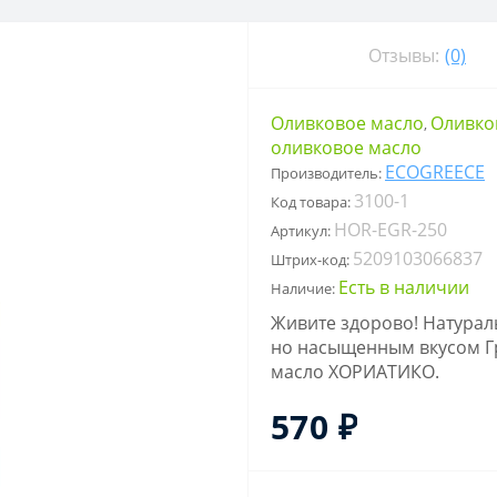
Отзывы:
(0)
Оливковое масло
Оливков
,
оливковое масло
ECOGREECE
Производитель:
3100-1
Код товара:
HOR-EGR-250
Артикул:
5209103066837
Штрих-код:
Есть в наличии
Наличие:
Живите здорово! Натурал
но насыщенным вкусом Гр
масло ХОРИАТИКО.
570 ₽