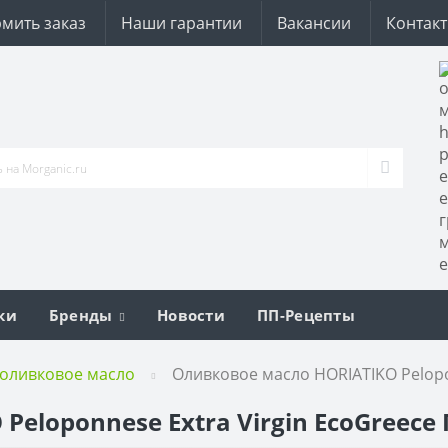
мить заказ
Наши гарантии
Вакансии
Контак
ки
Бренды
Новости
ПП-Рецепты
 оливковое масло
Оливковое масло HORIATIKO Pelopon
eloponnese Extra Virgin EcoGreece 