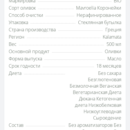
Маркировка
BIO
Сорт оливок
Mavroelia Коронейки
Способ очистки
Нерафинированное
Упаковка
Стеклянная бутылка
Страна производства
Греция
Регион
Kalamata
Вес
500 мл
Основной продукт
Оливки
Форма выпуска
Масло
Срок годности
18 месяцев
Диета
Без сахара
Безглютеновая
Безмолочная Веганская
Вегетарианская Диета
Дюкана Кетогенная
диета Низкобелковая
Низкоуглеводная
Сыроедение
Состав
Без ароматизаторов Без